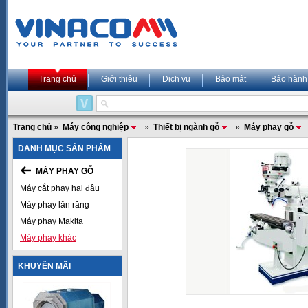
Trang chủ
Giới thiệu
Dịch vụ
Bảo mật
Bảo hành
Trang chủ
»
Máy công nghiệp
»
Thiết bị ngành gỗ
»
Máy phay gỗ
DANH MỤC SẢN PHẨM
MÁY PHAY GỖ
Máy cắt phay hai đầu
Máy phay lăn răng
Máy phay Makita
Máy phay khác
KHUYẾN MÃI