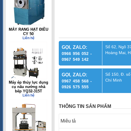
MÁY RANG HẠT ĐIỀU
CY 50
Liên hệ
Số 62, Ngõ 37
GỌI, ZALO:
Hoàng Mai, H
0966 956 052 -
0967 549 142
Số 150, Đ. số
GỌI, ZALO:
Chí Minh
0967 458 568 -
Máy ép thủy lực dụng
cụ nấu nướng nhà
0926 575 555
bếp YQ32-315T
Liên hệ
THÔNG TIN SẢN PHẨM
Miêu tả