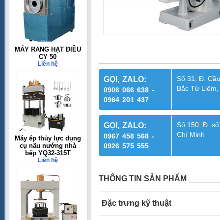
MÁY RANG HẠT ĐIỀU
CY 50
Liên hệ
Số 31, Đ. Cầu
GỌI, ZALO:
Bắc Từ Liêm,
0906 066 638 -
0964 201 437
Số 150, Đ. số
GỌI, ZALO:
Chí Minh
0967 458 568 -
Máy ép thủy lực dụng
cụ nấu nướng nhà
0926 575 555
bếp YQ32-315T
Liên hệ
THÔNG TIN SẢN PHẨM
Đặc trưng kỹ thuật