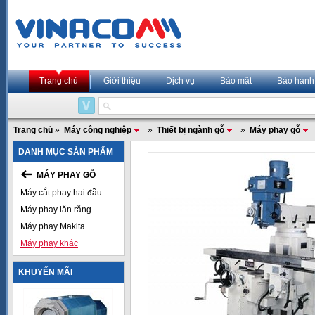
Trang chủ
Giới thiệu
Dịch vụ
Bảo mật
Bảo hành
Trang chủ
»
Máy công nghiệp
»
Thiết bị ngành gỗ
»
Máy phay gỗ
DANH MỤC SẢN PHẨM
MÁY PHAY GỖ
Máy cắt phay hai đầu
Máy phay lăn răng
Máy phay Makita
Máy phay khác
KHUYẾN MÃI