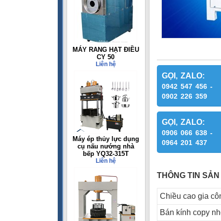
MÁY RANG HẠT ĐIỀU
CY 50
Liên hệ
GỌI, ZALO:
0942 547 456 -
0902 226 359
GỌI, ZALO:
0906 066 638 -
Máy ép thủy lực dụng
0964 201 437
cụ nấu nướng nhà
bếp YQ32-315T
Liên hệ
THÔNG TIN SẢN
Chiều cao gia côn
Bán kính copy nh