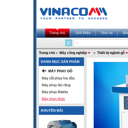
Trang chủ
Giới thiệu
Dịch vụ
Bả
Trang chủ
»
Máy công nghiệp
»
Thiết bị ngành gỗ
DANH MỤC SẢN PHẨM
MÁY PHAY GỖ
Máy cắt phay hai đầu
Máy phay lăn răng
Máy phay Makita
Máy phay khác
KHUYẾN MÃI