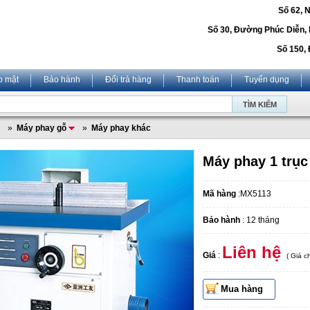
Số 62, 
Số 30, Đường Phúc Diễn,
Số 150, 
o mật
Bảo hành
Đổi trả hàng
Thanh toán
Tuyển dụng
»
Máy phay gỗ
»
Máy phay khác
Máy phay 1 trụ
Mã hàng
:MX5113
Bảo hành
: 12 tháng
Liên hệ
Giá
:
( Giá 
Mua hàng