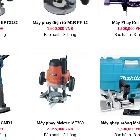
 EPT3922
Máy phay điện tử M1R-FF-12
Máy Phay lớn
NĐ
1,500,000 VNĐ
1,900,000 V
háng
Bảo hành : 3 tháng
Bảo hành : 3 t
h GMR1
Máy phay Maktec MT360
Máy ghép mộng Mak
NĐ
2,265,000 VNĐ
3,800,000 V
háng
Bảo hành : 3 tháng
Bảo hành : 3 t