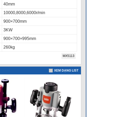
40mm
10000,8000,6000r/min
900×700mm
3KW
900×700×995mm
260kg
MX5113
XEM DẠNG LIST