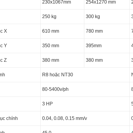
230x1067mm
254x1270 mm
250 kg
300 kg
ục X
610 mm
780 mm
ục Y
350 mm
395mm
ục Z
380 mm
380 mm
ính
R8 hoặc NT30
80-5400v/ph
3 HP
rục chính
0.04, 0.08, 0.15 mm/v
ính
45 0