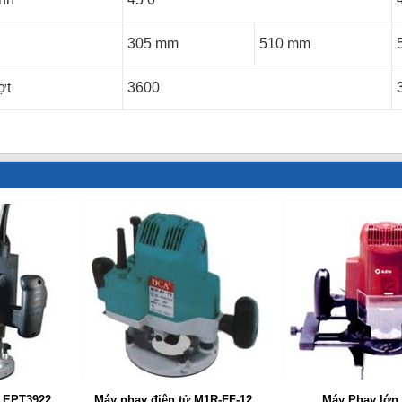
305 mm
510 mm
ợt
3600
 EPT3922
Máy phay điện tử M1R-FF-12
Máy Phay lớn