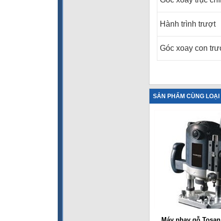
Hành trình trượt
Góc xoay con trư
SẢN PHẨM CÙNG LOẠI
Máy phay gỗ Tosan