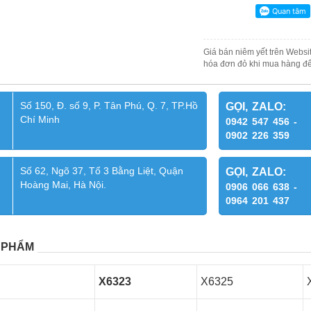
Giá bán niêm yết trên Websit
hóa đơn đỏ khi mua hàng để
Số 150, Đ. số 9, P. Tân Phú, Q. 7, TP.Hồ
GỌI, ZALO:
Chí Minh
0942 547 456 -
0902 226 359
Số 62, Ngõ 37, Tổ 3 Bằng Liệt, Quận
GỌI, ZALO:
Hoàng Mai, Hà Nội.
0906 066 638 -
0964 201 437
 PHẨM
X6323
X6325