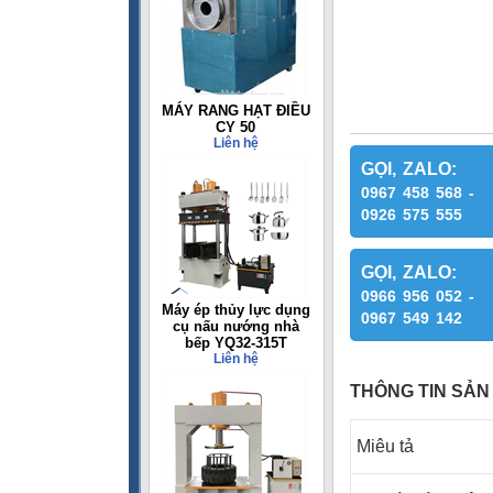
MÁY RANG HẠT ĐIỀU
CY 50
Liên hệ
GỌI, ZALO:
0967 458 568 -
0926 575 555
GỌI, ZALO:
0966 956 052 -
Máy ép thủy lực dụng
0967 549 142
cụ nấu nướng nhà
bếp YQ32-315T
Liên hệ
THÔNG TIN SẢN
Miêu tả