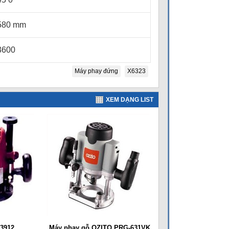
580 mm
3600
Máy phay đứng
X6323
XEM DẠNG LIST
 3912
Máy phay gỗ OZITO PRG-631VK