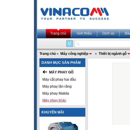
Trang chủ
Giới thiệu
Dịch vụ
Bả
Trang chủ
»
Máy công nghiệp
»
Thiết bị ngành gỗ
DANH MỤC SẢN PHẨM
MÁY PHAY GỖ
Máy cắt phay hai đầu
Máy phay lăn răng
Máy phay Makita
Máy phay khác
KHUYẾN MÃI