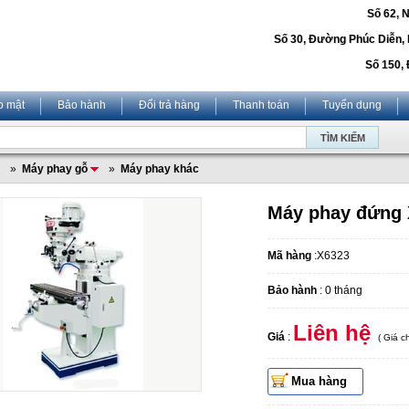
Số 62, 
Số 30, Đường Phúc Diễn,
Số 150, 
o mật
Bảo hành
Đổi trả hàng
Thanh toán
Tuyển dụng
»
Máy phay gỗ
»
Máy phay khác
Máy phay đứng
Mã hàng
:X6323
Bảo hành
: 0 tháng
Liên hệ
Giá
:
( Giá 
Mua hàng