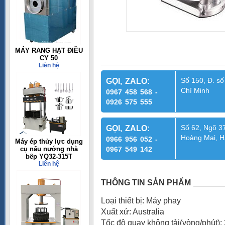
MÁY RANG HẠT ĐIỀU
CY 50
Liên hệ
Số 150, Đ. số
GỌI, ZALO:
Chí Minh
0967 458 568 -
0926 575 555
Số 62, Ngõ 37
GỌI, ZALO:
Hoàng Mai, H
0966 956 052 -
Máy ép thủy lực dụng
cụ nấu nướng nhà
0967 549 142
bếp YQ32-315T
Liên hệ
THÔNG TIN SẢN PHẨM
Loại thiết bị: Máy phay
Xuất xứ: Australia
Tốc độ quay không tải(vòng/phút):