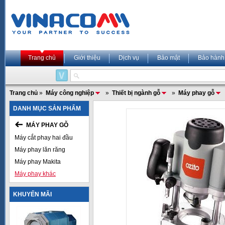
Trang chủ
Giới thiệu
Dịch vụ
Bảo mật
Bảo hành
Trang chủ
»
Máy công nghiệp
»
Thiết bị ngành gỗ
»
Máy phay gỗ
DANH MỤC SẢN PHẨM
MÁY PHAY GỖ
Máy cắt phay hai đầu
Máy phay lăn răng
Máy phay Makita
Máy phay khác
KHUYẾN MÃI