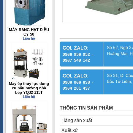
MÁY RANG HẠT ĐIỀU
CY 50
Liên hệ
Số 62, Ngõ 37
GỌI, ZALO:
Hoàng Mai, H
0966 956 052 -
0967 549 142
Số 31, Đ. Cầu
GỌI, ZALO:
Bắc Từ Liêm,
0906 066 638 -
Máy ép thủy lực dụng
cụ nấu nướng nhà
0964 201 437
bếp YQ32-315T
Liên hệ
THÔNG TIN SẢN PHẨM
Hãng sản xuất
Xuất xứ