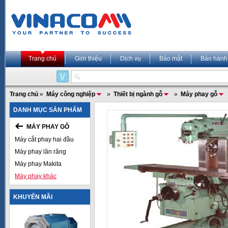
Trang chủ
Giới thiệu
Dịch vụ
Bảo mật
Bảo hành
Trang chủ
»
Máy công nghiệp
»
Thiết bị ngành gỗ
»
Máy phay gỗ
DANH MỤC SẢN PHẨM
MÁY PHAY GỖ
Máy cắt phay hai đầu
Máy phay lăn răng
Máy phay Makita
Máy phay khác
KHUYẾN MÃI