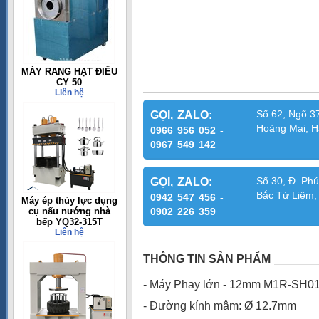
MÁY RANG HẠT ĐIỀU
CY 50
Liên hệ
Số 62, Ngõ 37
GỌI, ZALO:
Hoàng Mai, H
0966 956 052 -
0967 549 142
Số 30, Đ. Phú
GỌI, ZALO:
Bắc Từ Liêm,
0942 547 456 -
Máy ép thủy lực dụng
cụ nấu nướng nhà
0902 226 359
bếp YQ32-315T
Liên hệ
THÔNG TIN SẢN PHẨM
- Máy Phay lớn - 12mm M1R-SH0
- Đường kính mâm: Ø 12.7mm