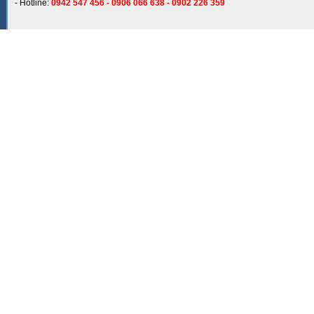
- Hotline:
0942 547 456 - 0906 066 638 - 0902 226 359