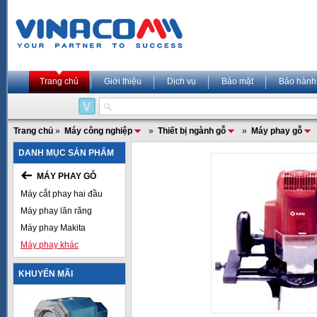
Trang chủ
Giới thiệu
Dịch vụ
Bảo mật
Bảo hành
Trang chủ
»
Máy công nghiệp
»
Thiết bị ngành gỗ
»
Máy phay gỗ
DANH MỤC SẢN PHẨM
MÁY PHAY GỖ
Máy cắt phay hai đầu
Máy phay lăn răng
Máy phay Makita
Máy phay khác
KHUYẾN MÃI