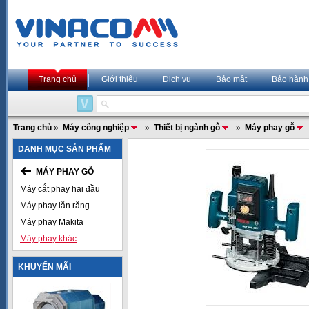
Trang chủ
Giới thiệu
Dịch vụ
Bảo mật
Bảo hành
Trang chủ
»
Máy công nghiệp
»
Thiết bị ngành gỗ
»
Máy phay gỗ
DANH MỤC SẢN PHẨM
MÁY PHAY GỖ
Máy cắt phay hai đầu
Máy phay lăn răng
Máy phay Makita
Máy phay khác
KHUYẾN MÃI