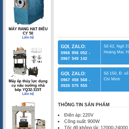
MÁY RANG HẠT ĐIỀU
CY 50
Liên hệ
Số 62, Ngõ 37
GỌI, ZALO:
Hoàng Mai, H
0966 956 052 -
0967 549 142
Số 150, Đ. số
GỌI, ZALO:
Chí Minh
0967 458 568 -
Máy ép thủy lực dụng
cụ nấu nướng nhà
0926 575 555
bếp YQ32-315T
Liên hệ
THÔNG TIN SẢN PHẨM
Điện áp: 220V
Công suất: 900W
Tốc độ không tải: 12000-24000 