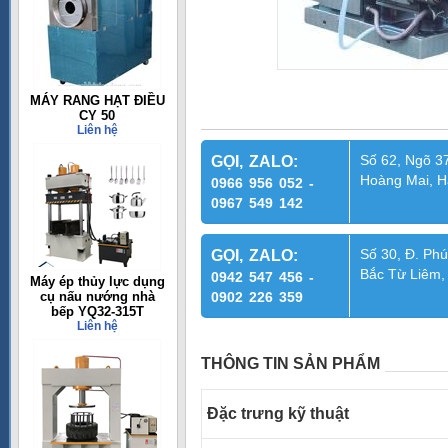
MÁY RANG HẠT ĐIỀU
CY 50
Liên hệ
Số 62, Ngõ 37
GỌI, ZALO:
Hoàng Mai, H
0966 956 052 -
0967 549 142
Số 30, Đ. Phú
GỌI, ZALO:
Bắc Từ Liêm,
0942 547 456 -
Máy ép thủy lực dụng
cụ nấu nướng nhà
0902 226 359
bếp YQ32-315T
Liên hệ
THÔNG TIN SẢN PHẨM
Đặc trưng kỹ thuật