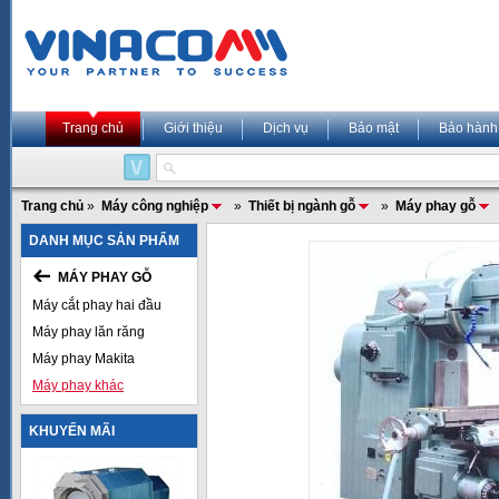
Trang chủ
Giới thiệu
Dịch vụ
Bảo mật
Bảo hành
Trang chủ
»
Máy công nghiệp
»
Thiết bị ngành gỗ
»
Máy phay gỗ
DANH MỤC SẢN PHẨM
MÁY PHAY GỖ
Máy cắt phay hai đầu
Máy phay lăn răng
Máy phay Makita
Máy phay khác
KHUYẾN MÃI