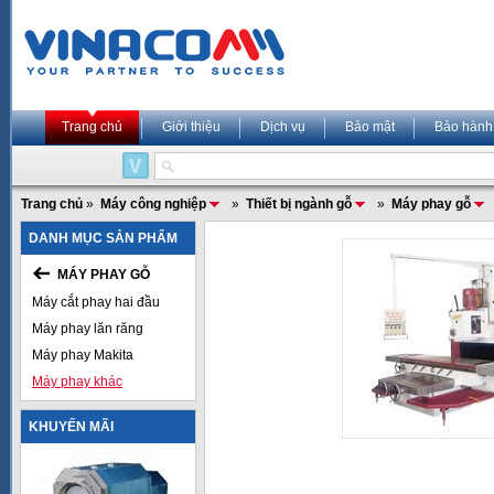
Trang chủ
Giới thiệu
Dịch vụ
Bảo mật
Bảo hành
Trang chủ
»
Máy công nghiệp
»
Thiết bị ngành gỗ
»
Máy phay gỗ
DANH MỤC SẢN PHẨM
MÁY PHAY GỖ
Máy cắt phay hai đầu
Máy phay lăn răng
Máy phay Makita
Máy phay khác
KHUYẾN MÃI