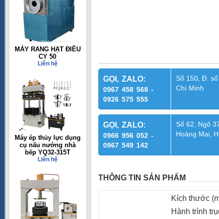
MÁY RANG HẠT ĐIỀU
CY 50
Liên hệ
Số 150, Đ. số
GỌI, ZALO:
Chí Minh
0967 458 568 -
0926 575 555
Số 62, Ngõ 37
GỌI, ZALO:
Hoàng Mai, H
0966 956 052 -
Máy ép thủy lực dụng
cụ nấu nướng nhà
0967 549 142
bếp YQ32-315T
Liên hệ
THÔNG TIN SẢN PHẨM
Kích thước (
Hành trình tr