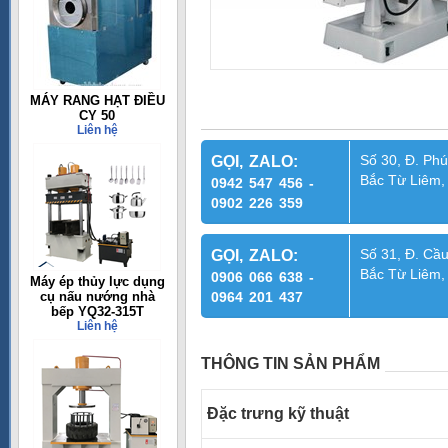
MÁY RANG HẠT ĐIỀU
CY 50
Liên hệ
Số 30, Đ. Phú
GỌI, ZALO:
Bắc Từ Liêm,
0942 547 456 -
0902 226 359
Số 31, Đ. Cầu
GỌI, ZALO:
Bắc Từ Liêm,
0906 066 638 -
Máy ép thủy lực dụng
cụ nấu nướng nhà
0964 201 437
bếp YQ32-315T
Liên hệ
THÔNG TIN SẢN PHẨM
Đặc trưng kỹ thuật