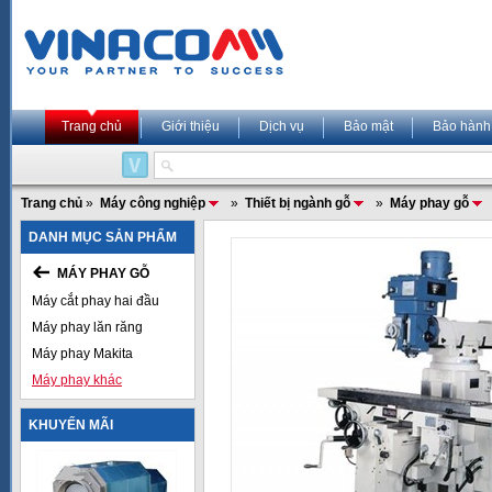
Trang chủ
Giới thiệu
Dịch vụ
Bảo mật
Bảo hành
Trang chủ
»
Máy công nghiệp
»
Thiết bị ngành gỗ
»
Máy phay gỗ
DANH MỤC SẢN PHẨM
MÁY PHAY GỖ
Máy cắt phay hai đầu
Máy phay lăn răng
Máy phay Makita
Máy phay khác
KHUYẾN MÃI