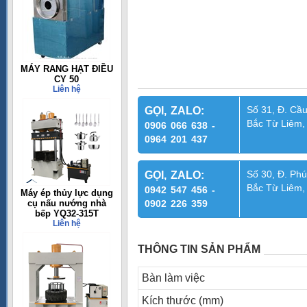
MÁY RANG HẠT ĐIỀU
CY 50
Liên hệ
Số 31, Đ. Cầu
GỌI, ZALO:
Bắc Từ Liêm,
0906 066 638 -
0964 201 437
Số 30, Đ. Phú
GỌI, ZALO:
Bắc Từ Liêm,
0942 547 456 -
Máy ép thủy lực dụng
cụ nấu nướng nhà
0902 226 359
bếp YQ32-315T
Liên hệ
THÔNG TIN SẢN PHẨM
Bàn làm việc
Kích thước (mm)