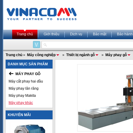
Trang chủ
Giới thiệu
Dịch vụ
Bảo mật
Bảo hành
Trang chủ
»
Máy công nghiệp
»
Thiết bị ngành gỗ
»
Máy phay gỗ
DANH MỤC SẢN PHẨM
MÁY PHAY GỖ
Máy cắt phay hai đầu
Máy phay lăn răng
Máy phay Makita
Máy phay khác
KHUYẾN MÃI