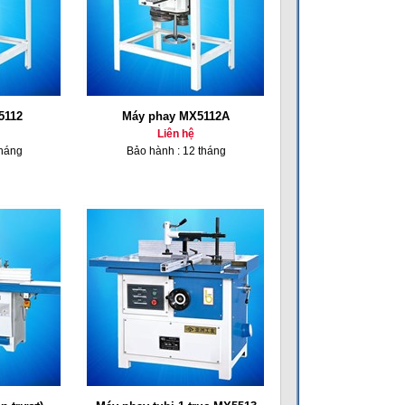
5112
Máy phay MX5112A
Liên hệ
tháng
Bảo hành : 12 tháng