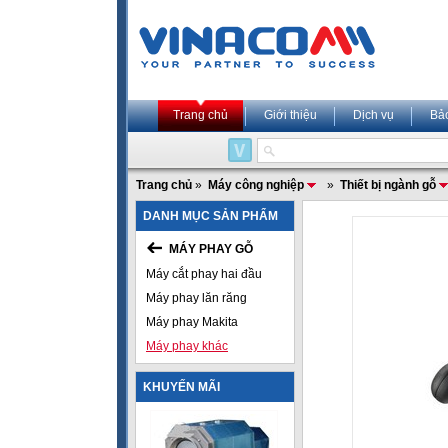
Trang chủ
Giới thiệu
Dịch vụ
Bả
Trang chủ
»
Máy công nghiệp
»
Thiết bị ngành gỗ
DANH MỤC SẢN PHẨM
MÁY PHAY GỖ
Máy cắt phay hai đầu
Máy phay lăn răng
Máy phay Makita
Máy phay khác
KHUYẾN MÃI