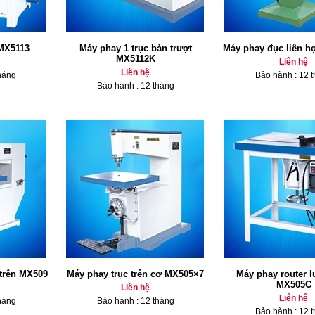
 MX5113
Máy phay 1 trục bàn trượt
Máy phay đục liên 
MX5112K
Liên hệ
Liên hệ
háng
Bảo hành : 12 
Bảo hành : 12 tháng
 trên MX509
Máy phay trục trên cơ MX505×7
Máy phay router l
MX505C
Liên hệ
Liên hệ
háng
Bảo hành : 12 tháng
Bảo hành : 12 