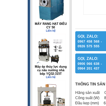
MÁY RANG HẠT ĐIỀU
CY 50
Liên hệ
GỌI, ZALO:
0967 458 568 -
0926 575 555
GỌI, ZALO:
0906 066 638 -
Máy ép thủy lực dụng
0964 201 437
cụ nấu nướng nhà
bếp YQ32-315T
Liên hệ
THÔNG TIN SẢN
Hãng sản xuất O
Công suất (W) 
Đầu kẹp (mm) 6