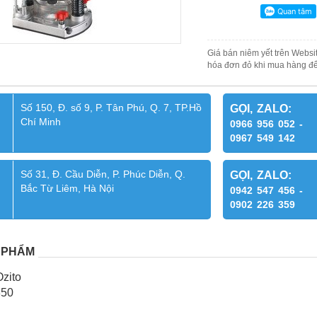
Giá bán niêm yết trên Websit
hóa đơn đỏ khi mua hàng để
Số 150, Đ. số 9, P. Tân Phú, Q. 7, TP.Hồ
GỌI, ZALO:
Chí Minh
0966 956 052 -
0967 549 142
Số 31, Đ. Cầu Diễn, P. Phúc Diễn, Q.
GỌI, ZALO:
Bắc Từ Liêm, Hà Nội
0942 547 456 -
0902 226 359
 PHẨM
zito
850