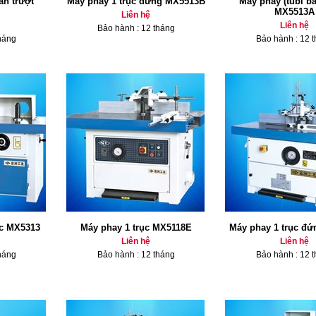
àn trượt
Máy phay 1 trục đứng MX5513B
Máy phay (tubi bà
MX5513A
Liên hệ
Liên hệ
Bảo hành : 12 tháng
háng
Bảo hành : 12 
ục MX5313
Máy phay 1 trục MX5118E
Máy phay 1 trục đ
Liên hệ
Liên hệ
háng
Bảo hành : 12 tháng
Bảo hành : 12 