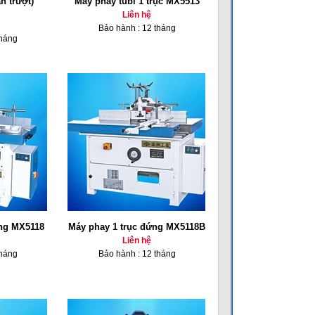
n trượt)
Máy phay tubi 1 trục MX5513
Liên hệ
Bảo hành : 12 tháng
tháng
ứng MX5118
Máy phay 1 trục đứng MX5118B
Liên hệ
tháng
Bảo hành : 12 tháng