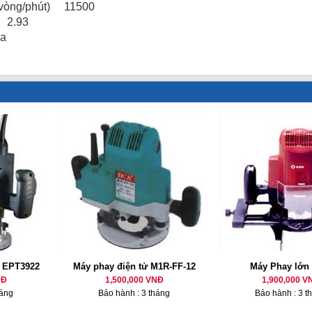
 (vòng/phút) 11500
) 2.93
ia
 EPT3922
Máy phay điện tử M1R-FF-12
Máy Phay lớn
NĐ
1,500,000 VNĐ
1,900,000 V
háng
Bảo hành : 3 tháng
Bảo hành : 3 t