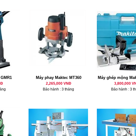
h GMR1
Máy phay Maktec MT360
Máy ghép mộng Mak
NĐ
2,265,000 VNĐ
3,800,000 V
háng
Bảo hành : 3 tháng
Bảo hành : 3 t