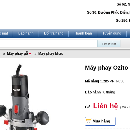
Số 62, 
Số 30, Đường Phúc Diễn,
Số 150, 
o mật
Bảo hành
Đổi trả hàng
Thanh toán
Tuyển dụng
»
Máy phay gỗ
»
Máy phay khác
Máy phay Ozito
Mã hàng
:Ozito PRR-850
Bảo hành
: 0 tháng
Liên hệ
Giá
:
( Giá 
Mua hàng