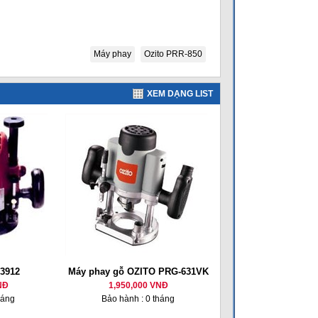
Máy phay
Ozito PRR-850
XEM DẠNG LIST
 3912
Máy phay gỗ OZITO PRG-631VK
NĐ
1,950,000 VNĐ
háng
Bảo hành : 0 tháng