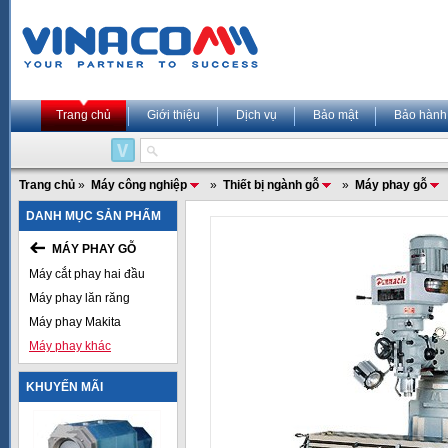
Trang chủ
Giới thiệu
Dịch vụ
Bảo mật
Bảo hành
Trang chủ
»
Máy công nghiệp
»
Thiết bị ngành gỗ
»
Máy phay gỗ
DANH MỤC SẢN PHẨM
MÁY PHAY GỖ
Máy cắt phay hai đầu
Máy phay lăn răng
Máy phay Makita
Máy phay khác
KHUYẾN MÃI