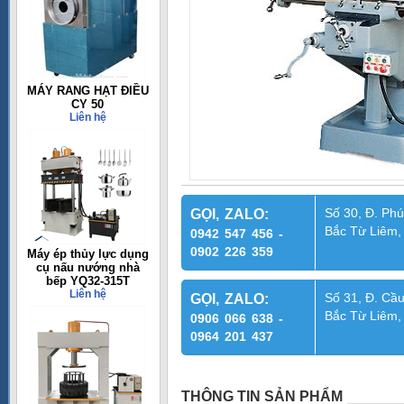
MÁY RANG HẠT ĐIỀU
CY 50
Liên hệ
Số 30, Đ. Phú
GỌI, ZALO:
Bắc Từ Liêm,
0942 547 456 -
0902 226 359
Máy ép thủy lực dụng
cụ nấu nướng nhà
bếp YQ32-315T
Liên hệ
Số 31, Đ. Cầu
GỌI, ZALO:
Bắc Từ Liêm,
0906 066 638 -
0964 201 437
THÔNG TIN SẢN PHẨM