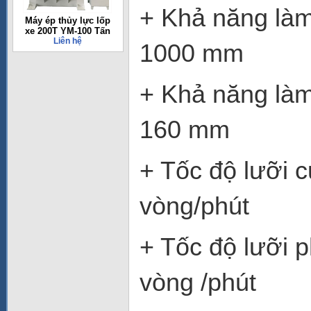
+ Khả năng l
Máy ép thủy lực lốp
xe 200T YM-100 Tấn
Liên hệ
1000 mm
+ Khả năng la
160 mm
+ Tốc đ
vòng/phút
+ Tốc đ
vòng /phút