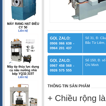
MÁY RANG HẠT ĐIỀU
CY 50
Liên hệ
Số 31, Đ. Cầu
GỌI, ZALO:
Bắc Từ Liêm,
0906 066 638 -
0964 201 437
Số 150, Đ. số
GỌI, ZALO:
Chí Minh
0967 458 568 -
Máy ép thủy lực dụng
cụ nấu nướng nhà
0926 575 555
bếp YQ32-315T
Liên hệ
THÔNG TIN SẢN PHẨM
+ Chiều 