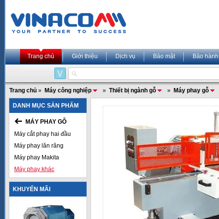
Trang chủ
Giới thiệu
Dịch vụ
Bảo mật
Bảo hành
Trang chủ
»
Máy công nghiệp
»
Thiết bị ngành gỗ
»
Máy phay gỗ
DANH MỤC SẢN PHẨM
MÁY PHAY GỖ
Máy cắt phay hai đầu
Máy phay lăn răng
Máy phay Makita
Máy phay khác
KHUYẾN MÃI