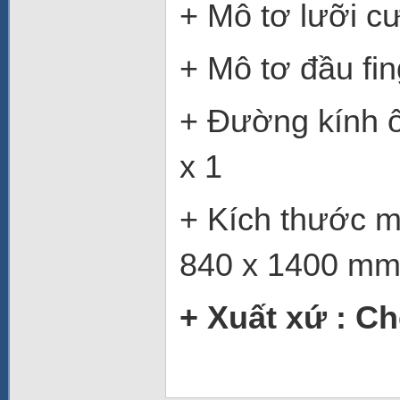
+ Mô tơ
+ Mô tơ
+ Đường ki
x 1
+ Kích 
840 x 1400 m
+ Xuất xứ : 