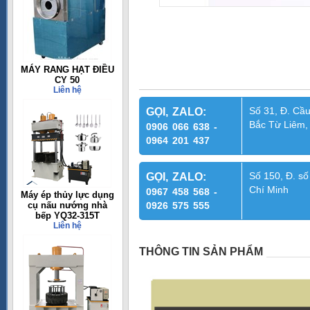
MÁY RANG HẠT ĐIỀU
CY 50
Liên hệ
Số 31, Đ. Cầu
GỌI, ZALO:
Bắc Từ Liêm,
0906 066 638 -
0964 201 437
Số 150, Đ. số
GỌI, ZALO:
Chí Minh
0967 458 568 -
Máy ép thủy lực dụng
cụ nấu nướng nhà
0926 575 555
bếp YQ32-315T
Liên hệ
THÔNG TIN SẢN PHẨM