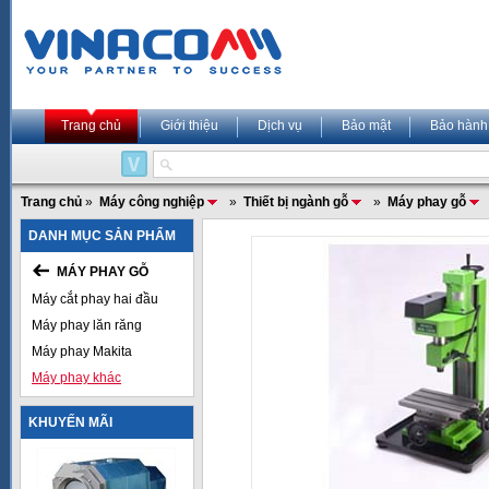
Trang chủ
Giới thiệu
Dịch vụ
Bảo mật
Bảo hành
Trang chủ
»
Máy công nghiệp
»
Thiết bị ngành gỗ
»
Máy phay gỗ
DANH MỤC SẢN PHẨM
MÁY PHAY GỖ
Máy cắt phay hai đầu
Máy phay lăn răng
Máy phay Makita
Máy phay khác
KHUYẾN MÃI