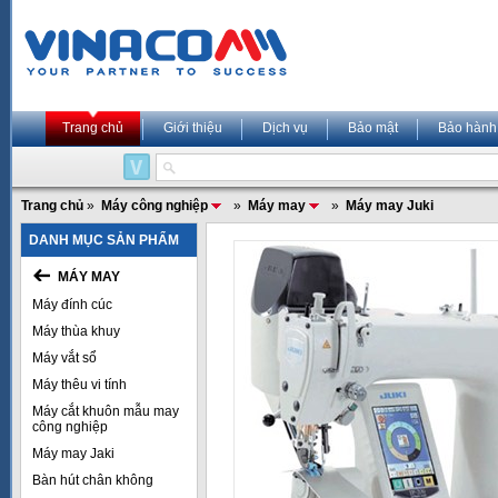
Trang chủ
Giới thiệu
Dịch vụ
Bảo mật
Bảo hành
Trang chủ
»
Máy công nghiệp
»
Máy may
»
Máy may Juki
DANH MỤC SẢN PHẨM
MÁY MAY
Máy đính cúc
Máy thùa khuy
Máy vắt sổ
Máy thêu vi tính
Máy cắt khuôn mẫu may
công nghiệp
Máy may Jaki
Bàn hút chân không