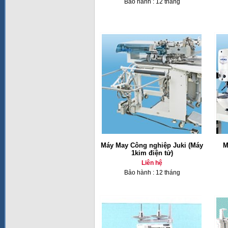
Bảo hành : 12 tháng
Máy May Công nghiệp Juki (Máy
M
1kim điện tử)
Liên hệ
Bảo hành : 12 tháng