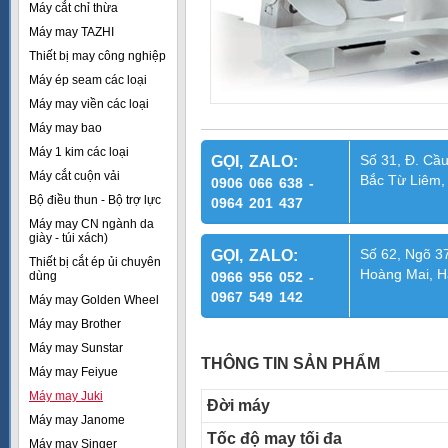
Máy cắt chỉ thừa
Máy may TAZHI
Thiết bị may công nghiệp
Máy ép seam các loại
Máy may viền các loại
Máy may bao
Máy 1 kim các loại
Số 31, Đ. Cầu
GỌI, ZALO:
Máy cắt cuộn vải
Bắc Từ Liêm,
0906 066 638 -
Bộ điều thun - Bộ trợ lực
0964 201 437
Máy may CN ngành da
giày - túi xách)
Số 62, Ngõ 37
GỌI, ZALO:
Thiết bị cắt ép ủi chuyên
Hoàng Mai, H
dùng
0966 956 052 -
0967 549 142
Máy may Golden Wheel
Máy may Brother
Máy may Sunstar
THÔNG TIN SẢN PHẨM
Máy may Feiyue
Máy may Juki
Đời máy
Máy may Janome
Tốc độ may tối đa
Máy may Singer