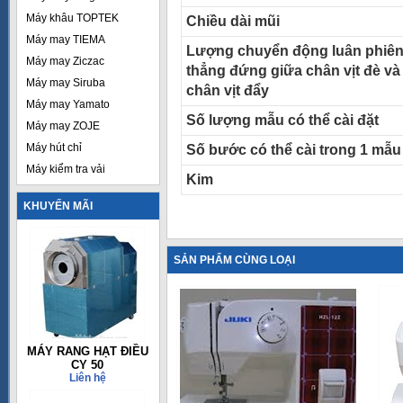
Máy khâu TOPTEK
Chiều dài mũi
Máy may TIEMA
Lượng chuyển động luân phiê
Máy may Ziczac
thẳng đứng giữa chân vịt đè và
Máy may Siruba
chân vịt đẩy
Máy may Yamato
Số lượng mẫu có thể cài đặt
Máy may ZOJE
Máy hút chỉ
Số bước có thể cài trong 1 mẫu
Máy kiểm tra vải
Kim
KHUYẾN MÃI
SẢN PHẨM CÙNG LOẠI
MÁY RANG HẠT ĐIỀU
CY 50
Liên hệ