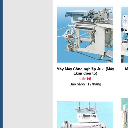
Máy May Công nghiệp Juki (Máy
M
1kim điện tử)
Liên hệ
Bảo hành : 12 tháng