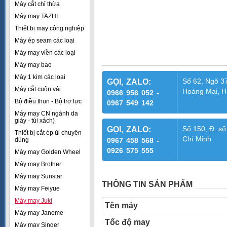
Máy cắt chỉ thừa
Máy may TAZHI
Thiết bị may công nghiệp
Máy ép seam các loại
Máy may viền các loại
Máy may bao
Máy 1 kim các loại
Số 62, Ngõ 37
GỌI, ZALO:
Máy cắt cuộn vải
Hoàng Mai, H
0966 956 052 -
Bộ điều thun - Bộ trợ lực
0967 549 142
Máy may CN ngành da
giày - túi xách)
Số 150, Đ. số
GỌI, ZALO:
Thiết bị cắt ép ủi chuyên
Chí Minh
dùng
0967 458 568 -
0926 575 555
Máy may Golden Wheel
Máy may Brother
Máy may Sunstar
THÔNG TIN SẢN PHẨM
Máy may Feiyue
Máy may Juki
Tên máy
Máy may Janome
Tốc độ may
Máy may Singer