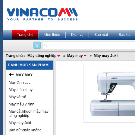
Trang chủ
Giới thiệu
Dịch vụ
Bảo mật
Bảo hành
Trang chủ
»
Máy công nghiệp
»
Máy may
»
Máy may Juki
DANH MỤC SẢN PHẨM
MÁY MAY
Máy đính cúc
Máy thùa khuy
Máy vắt sổ
Máy thêu vi tính
Máy cắt khuôn mẫu may
công nghiệp
Máy may Jaki
Bàn hút chân không