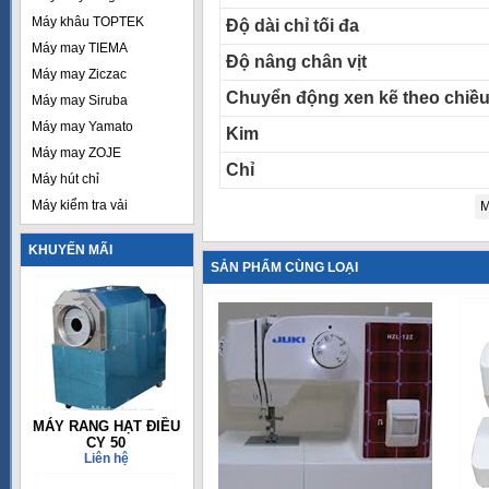
Máy khâu TOPTEK
Độ dài chỉ tối đa
Máy may TIEMA
Độ nâng chân vịt
Máy may Ziczac
Chuyển động xen kẽ theo chiề
Máy may Siruba
Máy may Yamato
Kim
Máy may ZOJE
Chỉ
Máy hút chỉ
Máy kiểm tra vải
M
KHUYẾN MÃI
SẢN PHẨM CÙNG LOẠI
MÁY RANG HẠT ĐIỀU
CY 50
Liên hệ