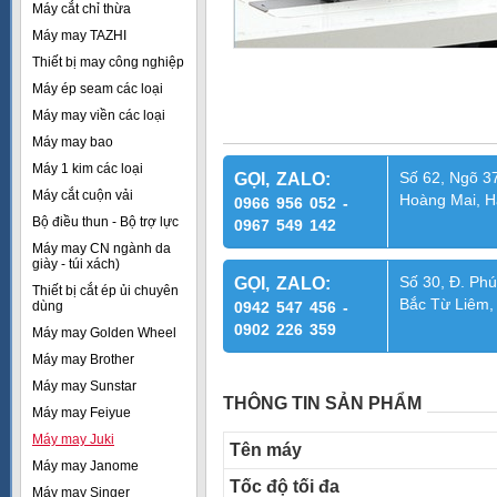
Máy cắt chỉ thừa
Máy may TAZHI
Thiết bị may công nghiệp
Máy ép seam các loại
Máy may viền các loại
Máy may bao
Máy 1 kim các loại
Số 62, Ngõ 37
GỌI, ZALO:
Máy cắt cuộn vải
Hoàng Mai, H
0966 956 052 -
Bộ điều thun - Bộ trợ lực
0967 549 142
Máy may CN ngành da
giày - túi xách)
Số 30, Đ. Phú
GỌI, ZALO:
Thiết bị cắt ép ủi chuyên
Bắc Từ Liêm,
dùng
0942 547 456 -
0902 226 359
Máy may Golden Wheel
Máy may Brother
Máy may Sunstar
THÔNG TIN SẢN PHẨM
Máy may Feiyue
Máy may Juki
Tên máy
Máy may Janome
Tốc độ tối đa
Máy may Singer