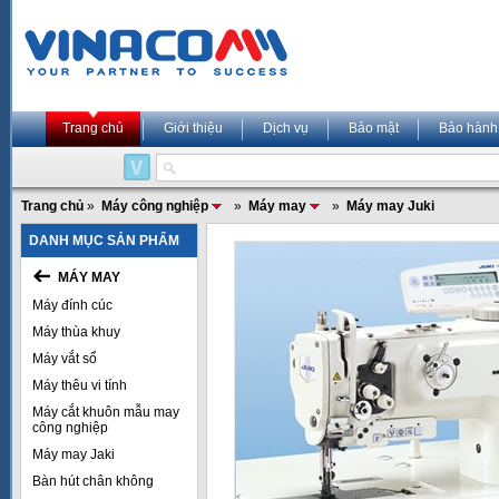
Trang chủ
Giới thiệu
Dịch vụ
Bảo mật
Bảo hành
Trang chủ
»
Máy công nghiệp
»
Máy may
»
Máy may Juki
DANH MỤC SẢN PHẨM
MÁY MAY
Máy đính cúc
Máy thùa khuy
Máy vắt sổ
Máy thêu vi tính
Máy cắt khuôn mẫu may
công nghiệp
Máy may Jaki
Bàn hút chân không