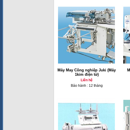
Máy May Công nghiệp Juki (Máy
M
1kim điện tử)
Liên hệ
Bảo hành : 12 tháng