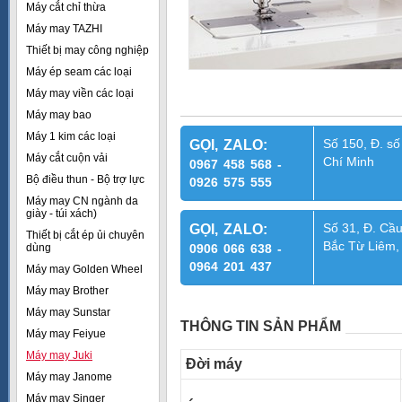
Máy cắt chỉ thừa
Máy may TAZHI
Thiết bị may công nghiệp
Máy ép seam các loại
Máy may viền các loại
Máy may bao
Máy 1 kim các loại
Số 150, Đ. số
GỌI, ZALO:
Máy cắt cuộn vải
Chí Minh
0967 458 568 -
Bộ điều thun - Bộ trợ lực
0926 575 555
Máy may CN ngành da
giày - túi xách)
Số 31, Đ. Cầu
GỌI, ZALO:
Thiết bị cắt ép ủi chuyên
Bắc Từ Liêm,
dùng
0906 066 638 -
0964 201 437
Máy may Golden Wheel
Máy may Brother
Máy may Sunstar
THÔNG TIN SẢN PHẨM
Máy may Feiyue
Máy may Juki
Đời máy
Máy may Janome
Máy may Singer