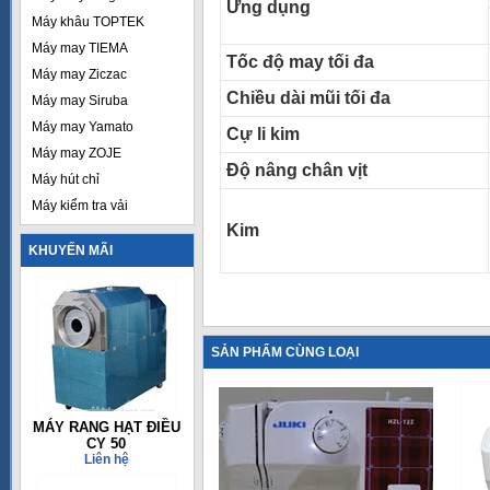
Ứng dụng
Máy khâu TOPTEK
Máy may TIEMA
Tốc độ may tối đa
Máy may Ziczac
Chiều dài mũi tối đa
Máy may Siruba
Máy may Yamato
Cự li kim
Máy may ZOJE
Độ nâng chân vịt
Máy hút chỉ
Máy kiểm tra vải
Kim
KHUYẾN MÃI
SẢN PHẨM CÙNG LOẠI
MÁY RANG HẠT ĐIỀU
CY 50
Liên hệ