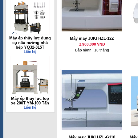
Máy ép thủy lực dụng
Máy may JUKI HZL-12Z
cụ nấu nướng nhà
2,900,000 VNĐ
bếp YQ32-315T
Bảo hành : 18 tháng
Liên hệ
Máy ép thủy lực lốp
xe 200T YM-100 Tấn
Liên hệ
Máy may JUKI HZL-G110
Máy 