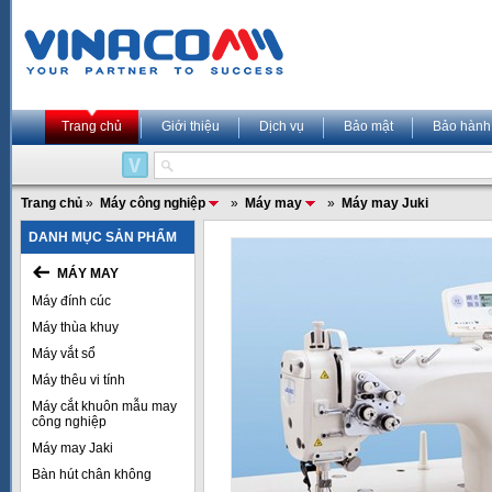
Trang chủ
Giới thiệu
Dịch vụ
Bảo mật
Bảo hành
Trang chủ
»
Máy công nghiệp
»
Máy may
»
Máy may Juki
DANH MỤC SẢN PHẨM
MÁY MAY
Máy đính cúc
Máy thùa khuy
Máy vắt sổ
Máy thêu vi tính
Máy cắt khuôn mẫu may
công nghiệp
Máy may Jaki
Bàn hút chân không