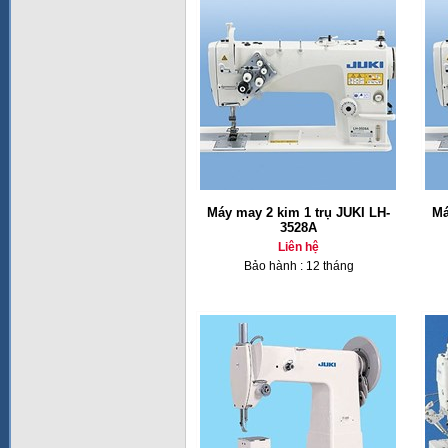
Máy may 2 kim 1 trụ JUKI LH-
Má
3528A
Liên hệ
Bảo hành : 12 tháng