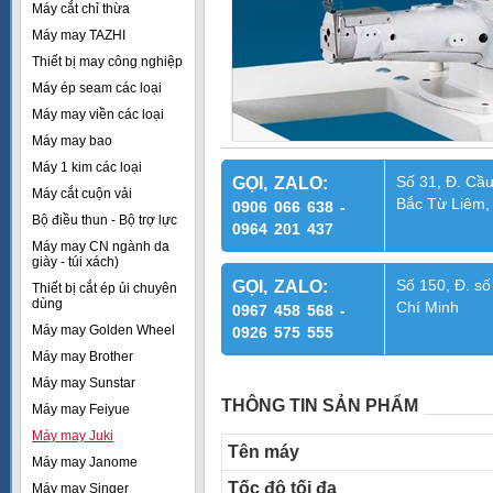
Máy cắt chỉ thừa
Máy may TAZHI
Thiết bị may công nghiệp
Máy ép seam các loại
Máy may viền các loại
Máy may bao
Máy 1 kim các loại
Số 31, Đ. Cầu
GỌI, ZALO:
Máy cắt cuộn vải
Bắc Từ Liêm,
0906 066 638 -
Bộ điều thun - Bộ trợ lực
0964 201 437
Máy may CN ngành da
giày - túi xách)
Số 150, Đ. số
GỌI, ZALO:
Thiết bị cắt ép ủi chuyên
dùng
Chí Minh
0967 458 568 -
Máy may Golden Wheel
0926 575 555
Máy may Brother
Máy may Sunstar
THÔNG TIN SẢN PHẨM
Máy may Feiyue
Máy may Juki
Tên máy
Máy may Janome
Tốc độ tối đa
Máy may Singer