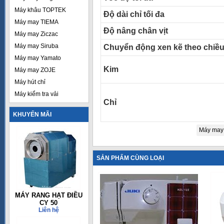
Máy khâu TOPTEK
Độ dài chỉ tối đa
Máy may TIEMA
Độ nâng chân vịt
Máy may Ziczac
Máy may Siruba
Chuyển động xen kẽ theo chiề
Máy may Yamato
Kim
Máy may ZOJE
Máy hút chỉ
Máy kiểm tra vải
Chỉ
KHUYẾN MÃI
Máy may 
SẢN PHẨM CÙNG LOẠI
MÁY RANG HẠT ĐIỀU
CY 50
Liên hệ