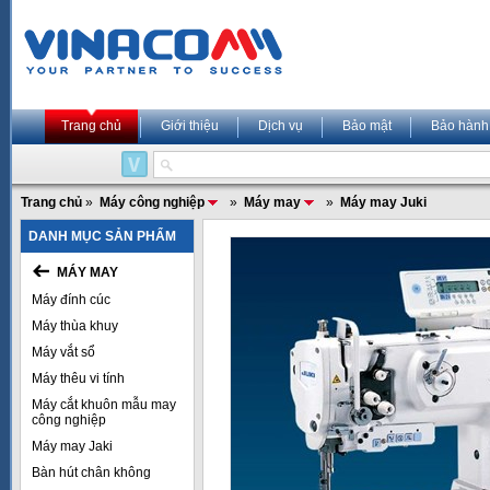
Trang chủ
Giới thiệu
Dịch vụ
Bảo mật
Bảo hành
Trang chủ
»
Máy công nghiệp
»
Máy may
»
Máy may Juki
DANH MỤC SẢN PHẨM
MÁY MAY
Máy đính cúc
Máy thùa khuy
Máy vắt sổ
Máy thêu vi tính
Máy cắt khuôn mẫu may
công nghiệp
Máy may Jaki
Bàn hút chân không