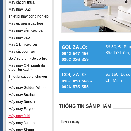
Máy cắt chỉ thừa
Máy may TAZHI
Thiết bị may công nghiệp
Máy ép seam các loại
Máy may viền các loại
Máy may bao
Máy 1 kim các loại
Số 30, Đ. Phú
GỌI, ZALO:
Máy cắt cuộn vải
Bắc Từ Liêm,
0942 547 456 -
Bộ điều thun - Bộ trợ lực
0902 226 359
Máy may CN ngành da
giày - túi xách)
Số 150, Đ. số
GỌI, ZALO:
Thiết bị cắt ép ủi chuyên
Chí Minh
dùng
0967 458 568 -
0926 575 555
Máy may Golden Wheel
Máy may Brother
Máy may Sunstar
THÔNG TIN SẢN PHẨM
Máy may Feiyue
Máy may Juki
Tên máy
Máy may Janome
Máy may Singer