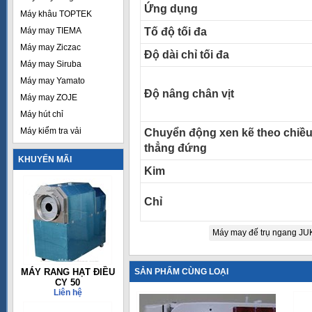
Ứng dụng
Máy khâu TOPTEK
Máy may TIEMA
Tố độ tối đa
Máy may Ziczac
Độ dài chỉ tối đa
Máy may Siruba
Máy may Yamato
Độ nâng chân vịt
Máy may ZOJE
Máy hút chỉ
Máy kiểm tra vải
Chuyển động xen kẽ theo chiề
thẳng đứng
KHUYẾN MÃI
Kim
Chỉ
Máy may đế trụ ngang JU
MÁY RANG HẠT ĐIỀU
SẢN PHẨM CÙNG LOẠI
CY 50
Liên hệ