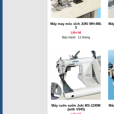
Máy may móc xích JUKI MH-486-
Mấy
5
Liên hệ
Bảo hành : 12 tháng
Máy cuốn sườn Juki MS-1190M
Má
(with V045)