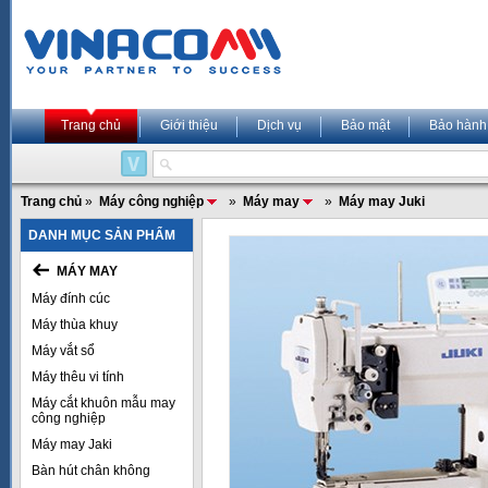
Trang chủ
Giới thiệu
Dịch vụ
Bảo mật
Bảo hành
Trang chủ
»
Máy công nghiệp
»
Máy may
»
Máy may Juki
DANH MỤC SẢN PHẨM
MÁY MAY
Máy đính cúc
Máy thùa khuy
Máy vắt sổ
Máy thêu vi tính
Máy cắt khuôn mẫu may
công nghiệp
Máy may Jaki
Bàn hút chân không