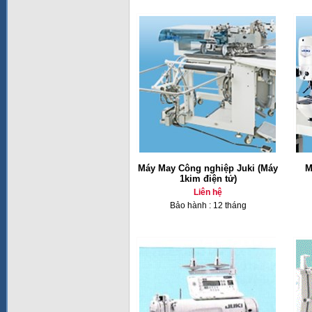
Máy May Công nghiệp Juki (Máy
M
1kim điện tử)
Liên hệ
Bảo hành : 12 tháng