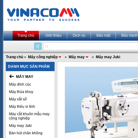
Trang chủ
Giới thiệu
Dịch vụ
Bảo mật
Bảo hành
Trang chủ
»
Máy công nghiệp
»
Máy may
»
Máy may Juki
DANH MỤC SẢN PHẨM
MÁY MAY
Máy đính cúc
Máy thùa khuy
Máy vắt sổ
Máy thêu vi tính
Máy cắt khuôn mẫu may
công nghiệp
Máy may Jaki
Bàn hút chân không