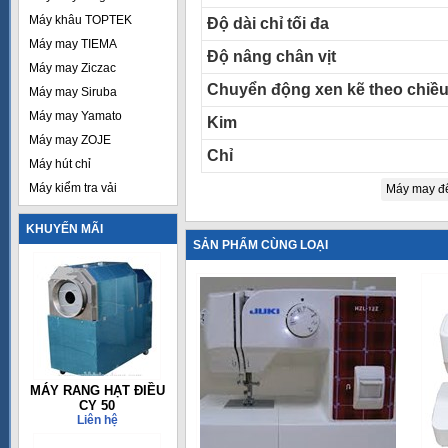
Máy khâu TOPTEK
Độ dài chỉ tối đa
Máy may TIEMA
Độ nâng chân vịt
Máy may Ziczac
Chuyển động xen kẽ theo chiề
Máy may Siruba
Máy may Yamato
Kim
Máy may ZOJE
Chỉ
Máy hút chỉ
Máy kiểm tra vải
Máy may đ
KHUYẾN MÃI
SẢN PHẨM CÙNG LOẠI
MÁY RANG HẠT ĐIỀU
CY 50
Liên hệ