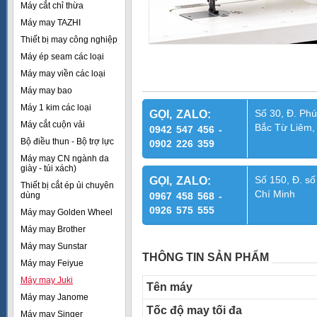
Máy cắt chỉ thừa
Máy may TAZHI
Thiết bị may công nghiệp
Máy ép seam các loại
Máy may viền các loại
Máy may bao
Máy 1 kim các loại
Số 30, Đ. Phú
GỌI, ZALO:
Máy cắt cuộn vải
Bắc Từ Liêm,
0942 547 456 -
Bộ điều thun - Bộ trợ lực
0902 226 359
Máy may CN ngành da
giày - túi xách)
Số 150, Đ. số
GỌI, ZALO:
Thiết bị cắt ép ủi chuyên
Chí Minh
dùng
0967 458 568 -
0926 575 555
Máy may Golden Wheel
Máy may Brother
Máy may Sunstar
THÔNG TIN SẢN PHẨM
Máy may Feiyue
Máy may Juki
Tên máy
Máy may Janome
Tốc độ may tối đa
Máy may Singer