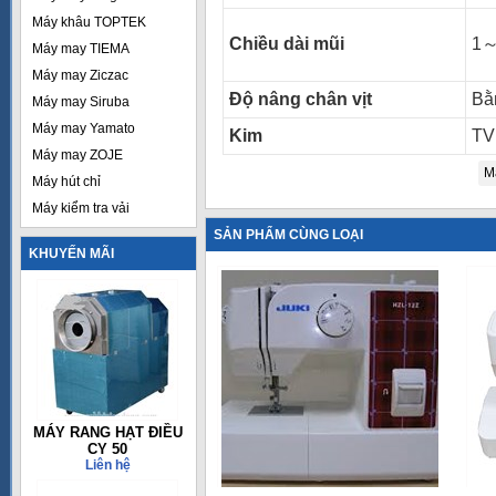
Máy khâu TOPTEK
Chiều dài mũi
1
Máy may TIEMA
Máy may Ziczac
Độ nâng chân vịt
Bằ
Máy may Siruba
Máy may Yamato
Kim
TV
Máy may ZOJE
M
Máy hút chỉ
Máy kiểm tra vải
SẢN PHẨM CÙNG LOẠI
KHUYẾN MÃI
MÁY RANG HẠT ĐIỀU
CY 50
Liên hệ