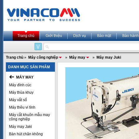
Trang chủ
Giới thiệu
Dịch vụ
Bảo mật
Bảo hành
Trang chủ
»
Máy công nghiệp
»
Máy may
»
Máy may Juki
DANH MỤC SẢN PHẨM
MÁY MAY
Máy đính cúc
Máy thùa khuy
Máy vắt sổ
Máy thêu vi tính
Máy cắt khuôn mẫu may
công nghiệp
Máy may Jaki
Bàn hút chân không