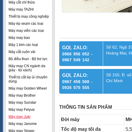
Máy cắt chỉ thừa
Máy may TAZHI
Thiết bị may công nghiệp
Máy ép seam các loại
Máy may viền các loại
Máy may bao
Máy 1 kim các loại
Số 62, Ngõ 37
GỌI, ZALO:
Máy cắt cuộn vải
Hoàng Mai, H
0966 956 052 -
Bộ điều thun - Bộ trợ lực
0967 549 142
Máy may CN ngành da
giày - túi xách)
Số 150, Đ. số
GỌI, ZALO:
Thiết bị cắt ép ủi chuyên
Chí Minh
dùng
0967 458 568 -
0926 575 555
Máy may Golden Wheel
Máy may Brother
Máy may Sunstar
THÔNG TIN SẢN PHẨM
Máy may Feiyue
Máy may Juki
Đời máy
MH
Máy may Janome
Tốc độ may tối đa
5,
Máy may Singer