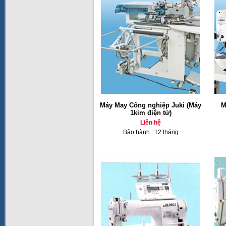
Máy May Công nghiệp Juki (Máy
M
1kim điện tử)
Liên hệ
Bảo hành : 12 tháng