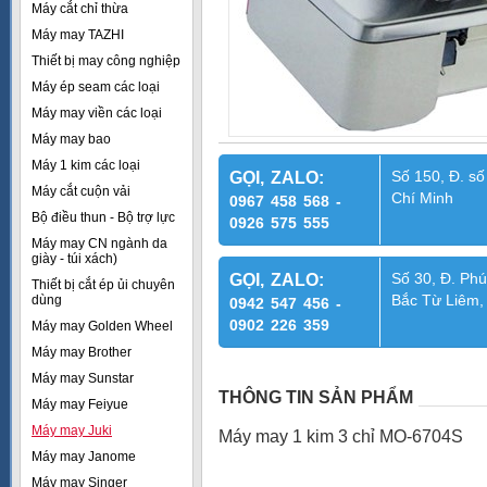
Máy cắt chỉ thừa
Máy may TAZHI
Thiết bị may công nghiệp
Máy ép seam các loại
Máy may viền các loại
Máy may bao
Máy 1 kim các loại
Số 150, Đ. số
GỌI, ZALO:
Máy cắt cuộn vải
Chí Minh
0967 458 568 -
Bộ điều thun - Bộ trợ lực
0926 575 555
Máy may CN ngành da
giày - túi xách)
Số 30, Đ. Phú
GỌI, ZALO:
Thiết bị cắt ép ủi chuyên
Bắc Từ Liêm,
dùng
0942 547 456 -
0902 226 359
Máy may Golden Wheel
Máy may Brother
Máy may Sunstar
THÔNG TIN SẢN PHẨM
Máy may Feiyue
Máy may Juki
Máy may 1 kim 3 chỉ MO-6704S
Máy may Janome
Máy may Singer