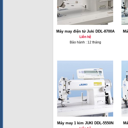
Máy may điện tử Juki DDL-8700A
Má
Liên hệ
Bảo hành : 12 tháng
Máy may 1 kim JUKI DDL-5550N
Má