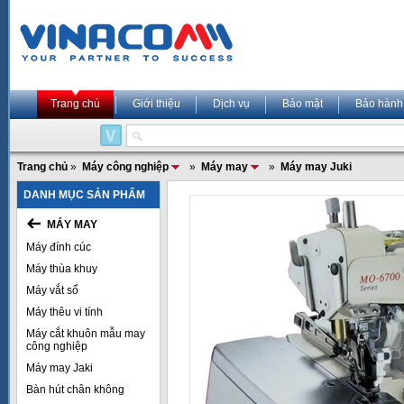
Trang chủ
Giới thiệu
Dịch vụ
Bảo mật
Bảo hành
Trang chủ
»
Máy công nghiệp
»
Máy may
»
Máy may Juki
DANH MỤC SẢN PHẨM
MÁY MAY
Máy đính cúc
Máy thùa khuy
Máy vắt sổ
Máy thêu vi tính
Máy cắt khuôn mẫu may
công nghiệp
Máy may Jaki
Bàn hút chân không