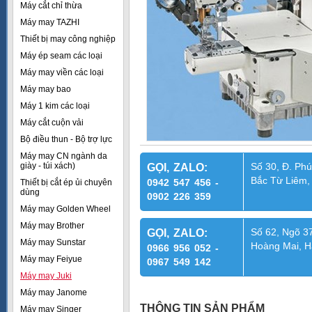
Máy cắt chỉ thừa
Máy may TAZHI
Thiết bị may công nghiệp
Máy ép seam các loại
Máy may viền các loại
Máy may bao
Máy 1 kim các loại
Máy cắt cuộn vải
Bộ điều thun - Bộ trợ lực
Máy may CN ngành da
giày - túi xách)
Số 30, Đ. Phú
GỌI, ZALO:
Bắc Từ Liêm,
0942 547 456 -
Thiết bị cắt ép ủi chuyên
dùng
0902 226 359
Máy may Golden Wheel
Máy may Brother
Số 62, Ngõ 37
GỌI, ZALO:
Máy may Sunstar
Hoàng Mai, H
0966 956 052 -
Máy may Feiyue
0967 549 142
Máy may Juki
Máy may Janome
THÔNG TIN SẢN PHẨM
Máy may Singer