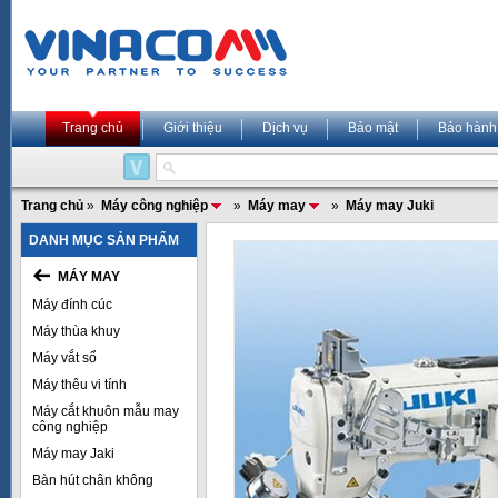
Trang chủ
Giới thiệu
Dịch vụ
Bảo mật
Bảo hành
Trang chủ
»
Máy công nghiệp
»
Máy may
»
Máy may Juki
DANH MỤC SẢN PHẨM
MÁY MAY
Máy đính cúc
Máy thùa khuy
Máy vắt sổ
Máy thêu vi tính
Máy cắt khuôn mẫu may
công nghiệp
Máy may Jaki
Bàn hút chân không