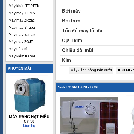
Máy khâu TOPTEK
Đời máy
Máy may TIEMA
Máy may Ziczac
Bôi trơn
Máy may Siruba
Tốc độ may tối đa
Máy may Yamato
Cự li kim
Máy may ZOJE
Máy hút chỉ
Chiều dài mũi
Máy kiểm tra vải
Kim
KHUYẾN MÃI
Máy đánh bông trên dưới
JUKI MF-
SẢN PHẨM CÙNG LOẠI
MÁY RANG HẠT ĐIỀU
CY 50
Liên hệ