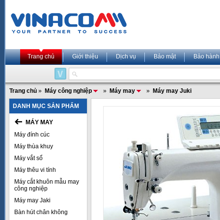
Trang chủ
Giới thiệu
Dịch vụ
Bảo mật
Bảo hành
Trang chủ
»
Máy công nghiệp
»
Máy may
»
Máy may Juki
DANH MỤC SẢN PHẨM
MÁY MAY
Máy đính cúc
Máy thùa khuy
Máy vắt sổ
Máy thêu vi tính
Máy cắt khuôn mẫu may
công nghiệp
Máy may Jaki
Bàn hút chân không