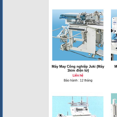
Máy May Công nghiệp Juki (Máy
M
1kim điện tử)
Liên hệ
Bảo hành : 12 tháng