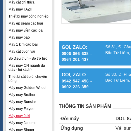
Máy cắt chỉ thừa
Máy may TAZHI
Thiết bị may công nghiệp
Máy ép seam các loại
Máy may viền các loại
Máy may bao
Máy 1 kim các loại
Số 31, Đ. Cầu
GỌI, ZALO:
Máy cắt cuộn vải
Bắc Từ Liêm,
0906 066 638 -
Bộ điều thun - Bộ trợ lực
0964 201 437
Máy may CN ngành da
giày - túi xách)
Số 30, Đ. Phú
GỌI, ZALO:
Thiết bị cắt ép ủi chuyên
Bắc Từ Liêm,
dùng
0942 547 456 -
0902 226 359
Máy may Golden Wheel
Máy may Brother
Máy may Sunstar
THÔNG TIN SẢN PHẨM
Máy may Feiyue
Máy may Juki
Đời máy
DDL-87
Máy may Janome
Ứng dụng
Vải tru
Máy may Singer