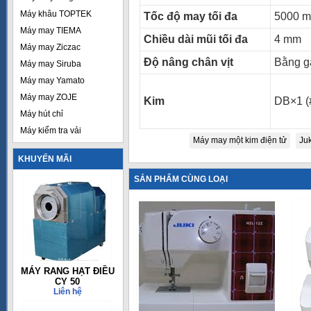
Máy khâu TOPTEK
Tốc độ may tối đa
5000 m
Máy may TIEMA
Chiều dài mũi tối đa
4 mm
Máy may Ziczac
Độ nâng chân vịt
Bằng g
Máy may Siruba
Máy may Yamato
Máy may ZOJE
Kim
DB×1 (
Máy hút chỉ
Máy kiểm tra vải
Máy may một kim điện tử
Ju
KHUYẾN MÃI
SẢN PHẨM CÙNG LOẠI
MÁY RANG HẠT ĐIỀU
CY 50
Liên hệ