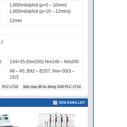
1,800mũi/phút (p=0～10mm)
1,600mũi/phút (p=10～12mm))
12mm
L)
0
134×35 (Nm200) Nm140～Nm200
～
#8～#0, B92～B207, Nm=30/3～
15/3
PLC-1710
Máy may đế trụ đứng JUKI PLC-1710
XEM DẠNG LIST