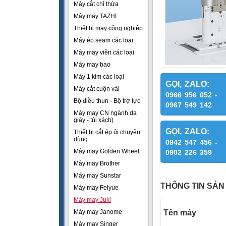
Máy cắt chỉ thừa
Máy may TAZHI
Thiết bị may công nghiệp
Máy ép seam các loại
Máy may viền các loại
Máy may bao
Máy 1 kim các loại
GỌI, ZALO:
Máy cắt cuộn vải
0966 956 052 -
Bộ điều thun - Bộ trợ lực
0967 549 142
Máy may CN ngành da
giày - túi xách)
GỌI, ZALO:
Thiết bị cắt ép ủi chuyên
dùng
0942 547 456 -
Máy may Golden Wheel
0902 226 359
Máy may Brother
Máy may Sunstar
THÔNG TIN SẢN
Máy may Feiyue
Máy may Juki
Máy may Janome
Tên máy
Máy may Singer