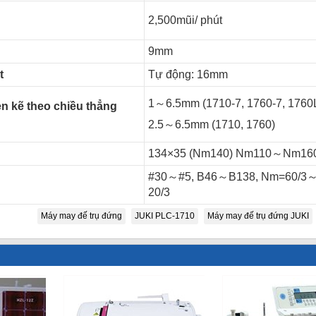
2,500mũi/ phút
9mm
t
Tự động: 16mm
1～6.5mm (1710-7, 1760-7, 1760
n kẽ theo chiều thẳng
2.5～6.5mm (1710, 1760)
134×35 (Nm140) Nm110～Nm16
#30～#5, B46～B138, Nm=60/3
20/3
Máy may đế trụ đứng
JUKI PLC-1710
Máy may đế trụ đứng JUKI