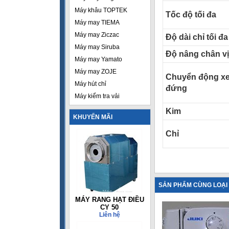
Máy khâu TOPTEK
Tốc độ tối đa
Máy may TIEMA
Máy may Ziczac
Độ dài chỉ tối đa
Máy may Siruba
Độ nâng chân vị
Máy may Yamato
Máy may ZOJE
Chuyển động xe
Máy hút chỉ
đứng
Máy kiểm tra vải
Kim
KHUYẾN MÃI
Chỉ
SẢN PHẨM CÙNG LOẠI
MÁY RANG HẠT ĐIỀU
CY 50
Liên hệ