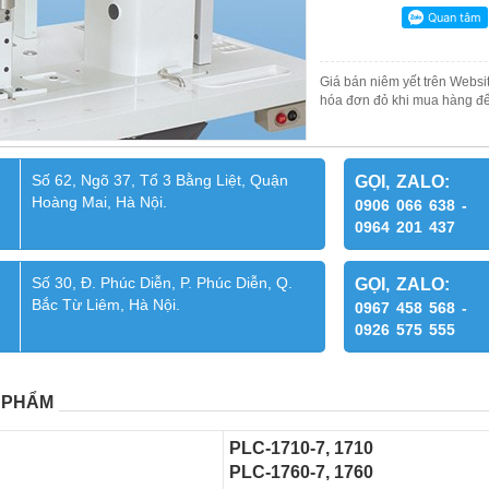
Giá bán niêm yết trên Websit
hóa đơn đỏ khi mua hàng để
Số 62, Ngõ 37, Tổ 3 Bằng Liệt, Quận
GỌI, ZALO:
Hoàng Mai, Hà Nội.
0906 066 638 -
0964 201 437
Số 30, Đ. Phúc Diễn, P. Phúc Diễn, Q.
GỌI, ZALO:
Bắc Từ Liêm, Hà Nội.
0967 458 568 -
0926 575 555
 PHẨM
PLC-1710-7, 1710
PLC-1760-7, 1760