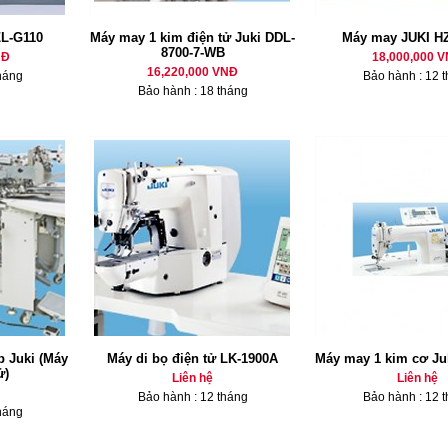
L-G110
Máy may 1 kim điện tử Juki DDL-
Máy may JUKI H
8700-7-WB
NĐ
18,000,000 
16,220,000 VNĐ
háng
Bảo hành : 12 
Bảo hành : 18 tháng
 Juki (Máy
Máy di bọ điện tử LK-1900A
Máy may 1 kim cơ Ju
ử)
Liên hệ
Liên hệ
Bảo hành : 12 tháng
Bảo hành : 12 
háng