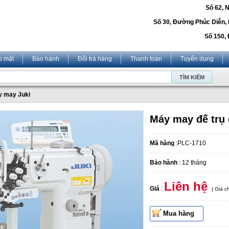
Số 62, 
Số 30, Đường Phúc Diễn,
Số 150, 
o mật
Bảo hành
Đổi trả hàng
Thanh toán
Tuyển dụng
 may Juki
Máy may đế trụ
Mã hàng
:PLC-1710
Bảo hành
: 12 tháng
Liên hệ
Giá
:
( Giá 
Mua hàng