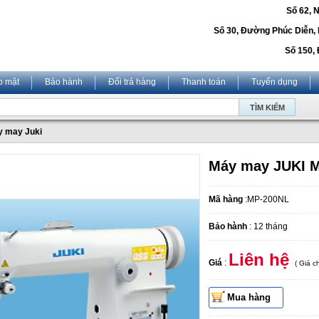
Số 62, 
Số 30, Đường Phúc Diễn,
Số 150, 
o mật
Bảo hành
Đổi trả hàng
Thanh toán
Tuyển dụng
 may Juki
Máy may JUKI 
Mã hàng
:MP-200NL
Bảo hành
: 12 tháng
Liên hệ
Giá
:
( Giá 
Mua hàng