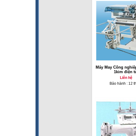
Máy May Công nghiệp
1kim điện t
Liên hệ
Bảo hành : 12 t