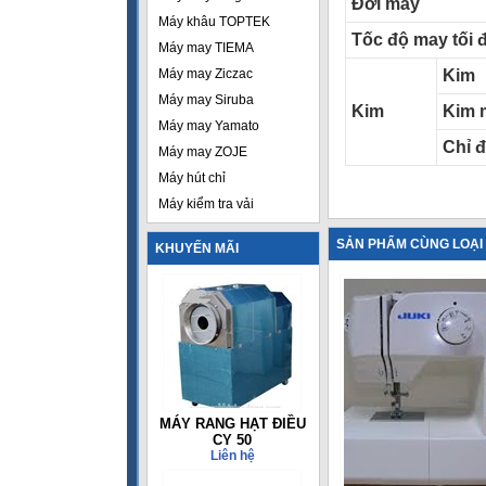
Đời máy
Máy khâu TOPTEK
Tốc độ may tối 
Máy may TIEMA
Máy may Ziczac
Kim
Máy may Siruba
Kim
Kim 
Máy may Yamato
Chỉ đ
Máy may ZOJE
Máy hút chỉ
Máy kiểm tra vải
SẢN PHẨM CÙNG LOẠI
KHUYẾN MÃI
MÁY RANG HẠT ĐIỀU
CY 50
Liên hệ