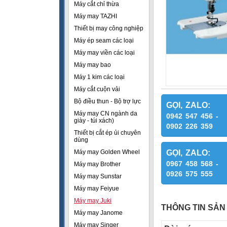
Máy cắt chỉ thừa
Máy may TAZHI
Thiết bị may công nghiệp
Máy ép seam các loại
Máy may viền các loại
Máy may bao
Máy 1 kim các loại
Máy cắt cuộn vải
Bộ điều thun - Bộ trợ lực
GỌI, ZALO:
Máy may CN ngành da
0942 547 456 -
giày - túi xách)
0902 226 359
Thiết bị cắt ép ủi chuyên
dùng
Máy may Golden Wheel
GỌI, ZALO:
0967 458 568 -
Máy may Brother
0926 575 555
Máy may Sunstar
Máy may Feiyue
Máy may Juki
THÔNG TIN SẢN
Máy may Janome
Máy may Singer