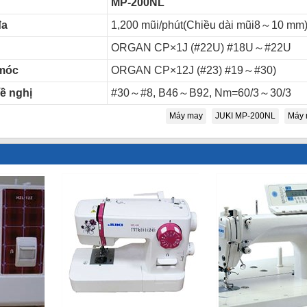
MP-200NL
đa
1,200 mũi/phút(Chiều dài mũi8～10 mm
ORGAN CP×1J (#22U) #18U～#22U
móc
ORGAN CP×12J (#23) #19～#30)
ề nghị
#30～#8, B46～B92, Nm=60/3～30/3
Máy may
JUKI MP-200NL
Máy 