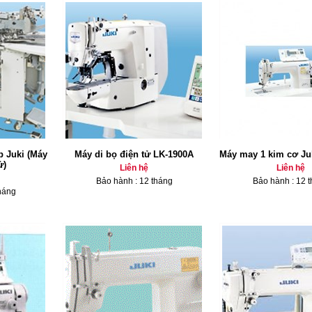
 Juki (Máy
Máy di bọ điện tử LK-1900A
Máy may 1 kim cơ Ju
ử)
Liên hệ
Liên hệ
Bảo hành : 12 tháng
Bảo hành : 12 
háng