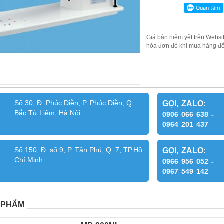
Giá bán niêm yết trên Websit
hóa đơn đỏ khi mua hàng để
Số 30, Đ. Phúc Diễn, P. Phúc Diễn, Q.
GỌI, ZALO:
Bắc Từ Liêm, Hà Nội.
0906 066 638 -
0964 201 437
Số 150, Đ. số 9, P. Tân Phú, Q. 7, TP.Hồ
GỌI, ZALO:
Chí Minh
0966 956 052 -
0967 549 142
 PHẨM