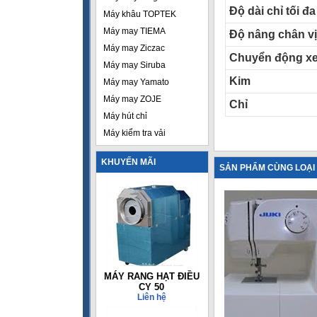
Độ dài chỉ tối đa
Máy khâu TOPTEK
Máy may TIEMA
Độ nâng chân vị
Máy may Ziczac
Chuyển động xe
Máy may Siruba
Kim
Máy may Yamato
Máy may ZOJE
Chỉ
Máy hút chỉ
Máy kiểm tra vải
KHUYẾN MÃI
SẢN PHẨM CÙNG LOẠI
MÁY RANG HẠT ĐIỀU
CY 50
Liên hệ