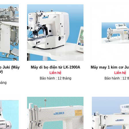
 Juki (Máy
Máy di bọ điện tử LK-1900A
Máy may 1 kim cơ Ju
ử)
Liên hệ
Liên hệ
Bảo hành : 12 tháng
Bảo hành : 12 
háng