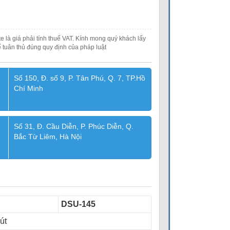
e là giá phải tính thuế VAT. Kính mong quý khách lấy
 tuân thủ đúng quy định của pháp luật
Số 150, Đ. số 9, P. Tân Phú, Q. 7, TP.Hồ
Chí Minh
Số 31, Đ. Cầu Diễn, P. Phúc Diễn, Q.
Bắc Từ Liêm, Hà Nội
DSU-145
út