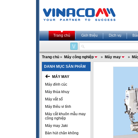
Trang chủ
Giới thiệu
Dịch vụ
Bả
Trang chủ
»
Máy công nghiệp
»
Máy may
»
Máy
DANH MỤC SẢN PHẨM
MÁY MAY
Máy đính cúc
Máy thùa khuy
Máy vắt sổ
Máy thêu vi tính
Máy cắt khuôn mẫu may
công nghiệp
Máy may Jaki
Bàn hút chân không