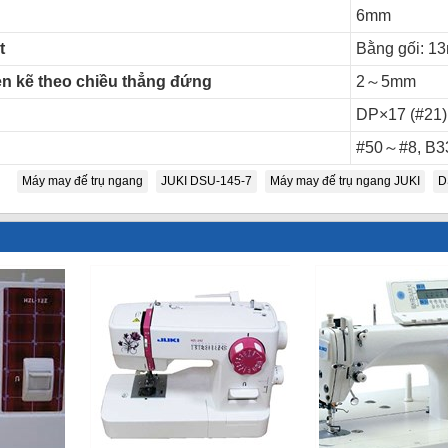
6mm
t
Bằng gối: 1
n kẽ theo chiều thẳng đứng
2～5mm
DP×17 (#21
#50～#8, B3
Máy may đế trụ ngang
JUKI DSU-145-7
Máy may đế trụ ngang JUKI
D