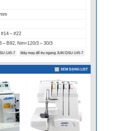
3mm
) #14～#22
3～B92, Nm=120/3～30/3
SU-145-7
Máy may đế trụ ngang JUKI DSU-145-7
XEM DẠNG LIST