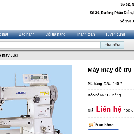
Số 62, 
Số 30, Đường Phúc Diễn,
Số 150, 
o mật
Bảo hành
Đổi trả hàng
Thanh toán
Tuyển dụng
 may Juki
Máy may đế trụ
Mã hàng
:DSU-145-7
Bảo hành
: 12 tháng
Liên hệ
Giá
:
( Giá 
Mua hàng