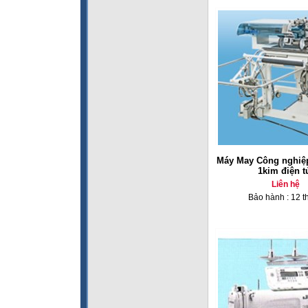
Máy May Công nghiệp
1kim điện t
Liên hệ
Bảo hành : 12 t