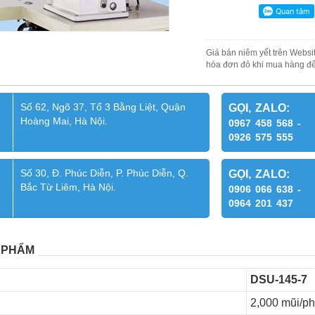
Giá bán niêm yết trên Websit
hóa đơn đỏ khi mua hàng để
Số 62, Ngõ 37, Tổ 3 Bằng Liệt, Quận
GỌI, ZALO:
Hoàng Mai, Hà Nội.
0967 458 568 -
0926 575 555
Số 30, Đ. Phúc Diễn, P. Phúc Diễn, Q.
GỌI, ZALO:
Bắc Từ Liêm, Hà Nội.
0906 066 638 -
0964 201 437
 PHẨM
DSU-145-7
2,000 mũi/ph