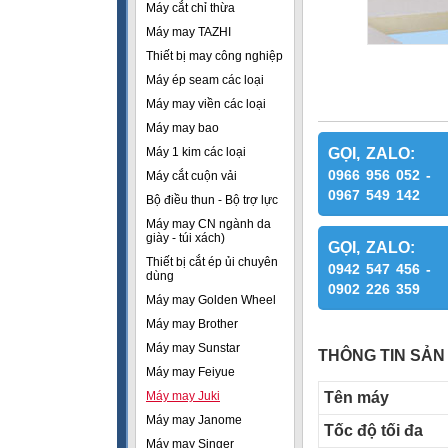
Máy cắt chỉ thừa
Máy may TAZHI
Thiết bị may công nghiệp
Máy ép seam các loại
Máy may viền các loại
Máy may bao
Máy 1 kim các loại
GỌI, ZALO:
0966 956 052 -
Máy cắt cuộn vải
0967 549 142
Bộ điều thun - Bộ trợ lực
Máy may CN ngành da
giày - túi xách)
GỌI, ZALO:
Thiết bị cắt ép ủi chuyên
0942 547 456 -
dùng
0902 226 359
Máy may Golden Wheel
Máy may Brother
Máy may Sunstar
THÔNG TIN SẢN
Máy may Feiyue
Máy may Juki
Tên máy
Máy may Janome
Tốc độ tối đa
Máy may Singer