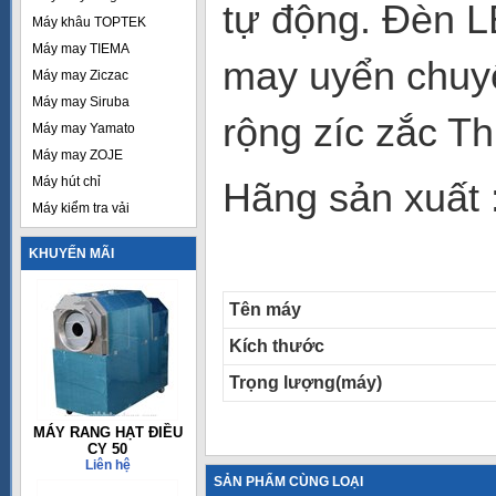
tự động. Đèn L
Máy khâu TOPTEK
Máy may TIEMA
may uyển chuyể
Máy may Ziczac
Máy may Siruba
rộng zíc zắc T
Máy may Yamato
Máy may ZOJE
Máy hút chỉ
Hãng sản xuất 
Máy kiểm tra vải
KHUYẾN MÃI
Tên máy
Kích thước
Trọng lượng(máy)
MÁY RANG HẠT ĐIỀU
CY 50
Liên hệ
SẢN PHẨM CÙNG LOẠI