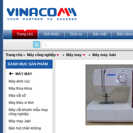
Trang chủ
Giới thiệu
Dịch vụ
Bảo mật
Bảo hành
Trang chủ
»
Máy công nghiệp
»
Máy may
»
Máy may Juki
DANH MỤC SẢN PHẨM
MÁY MAY
Máy đính cúc
Máy thùa khuy
Máy vắt sổ
Máy thêu vi tính
Máy cắt khuôn mẫu may
công nghiệp
Máy may Jaki
Bàn hút chân không