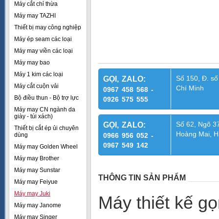
Máy cắt chỉ thừa
Máy may TAZHI
Thiết bị may công nghiệp
Máy ép seam các loại
Máy may viền các loại
Máy may bao
Máy 1 kim các loại
Số 150, Đ. số
GỌI, ZALO:
Máy cắt cuộn vải
Chí Minh
0967 458 568 -
Bộ điều thun - Bộ trợ lực
0926 575 555
Máy may CN ngành da
giày - túi xách)
Số 62, Ngõ 37
GỌI, ZALO:
Thiết bị cắt ép ủi chuyên
Hoàng Mai, H
dùng
0966 956 052 -
0967 549 142
Máy may Golden Wheel
Máy may Brother
Máy may Sunstar
THÔNG TIN SẢN PHẨM
Máy may Feiyue
Máy may Juki
Máy thiết kế g
Máy may Janome
Máy may Singer