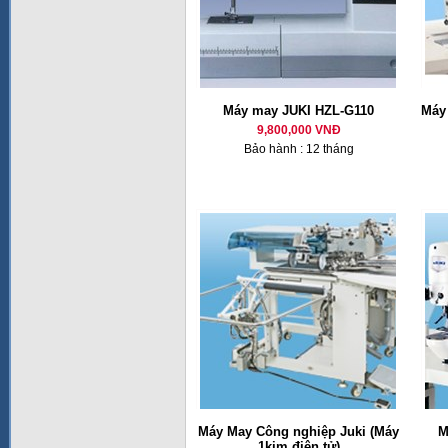
Máy may JUKI HZL-G110
Máy 
9,800,000 VNĐ
Bảo hành : 12 tháng
Máy May Công nghiệp Juki (Máy
M
1kim điện tử)