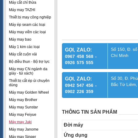
Máy cắt chỉ thừa
Máy may TAZHI
Thiết bị may công nghiệp
Máy ép seam các loại
Máy may viền các loại
Máy may bao
Máy 1 kim các loại
Số 150, Đ. số
GỌI, ZALO:
Máy cắt cuộn vải
Chí Minh
0967 458 568 -
Bộ điều thun - Bộ trợ lực
0926 575 555
Máy may CN ngành da
giày - túi xách)
Số 30, Đ. Phú
GỌI, ZALO:
Thiết bị cắt ép ủi chuyên
Bắc Từ Liêm,
dùng
0942 547 456 -
0902 226 359
Máy may Golden Wheel
Máy may Brother
Máy may Sunstar
THÔNG TIN SẢN PHẨM
Máy may Feiyue
Máy may Juki
Đời máy
Máy may Janome
Ứng dụng
Máy may Singer