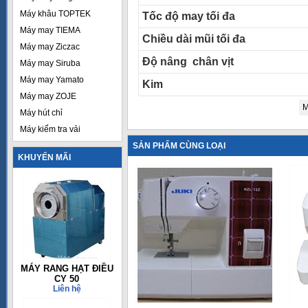
Máy khâu TOPTEK
Tốc độ may tối đa
Máy may TIEMA
Chiều dài mũi tối đa
Máy may Ziczac
Độ nâng chân vịt
Máy may Siruba
Máy may Yamato
Kim
Máy may ZOJE
M
Máy hút chỉ
Máy kiểm tra vải
SẢN PHẨM CÙNG LOẠI
KHUYẾN MÃI
MÁY RANG HẠT ĐIỀU
CY 50
Liên hệ