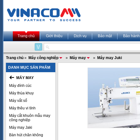
Trang chủ
Giới thiệu
Dịch vụ
Bảo mật
Bảo hành
Trang chủ
»
Máy công nghiệp
»
Máy may
»
Máy may Juki
DANH MỤC SẢN PHẨM
MÁY MAY
Máy đính cúc
Máy thùa khuy
Máy vắt sổ
Máy thêu vi tính
Máy cắt khuôn mẫu may
công nghiệp
Máy may Jaki
Bàn hút chân không