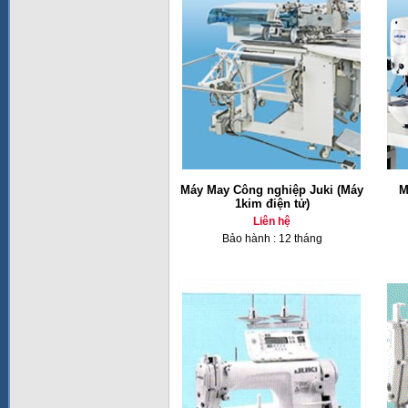
Máy May Công nghiệp Juki (Máy
M
1kim điện tử)
Liên hệ
Bảo hành : 12 tháng