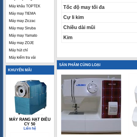
Máy khâu TOPTEK
Tốc độ may tối đa
Máy may TIEMA
Cự li kim
Máy may Ziczac
Chiều dài mũi
Máy may Siruba
Máy may Yamato
Kim
Máy may ZOJE
Máy hút chỉ
Máy kiểm tra vải
SẢN PHẨM CÙNG LOẠI
KHUYẾN MÃI
MÁY RANG HẠT ĐIỀU
CY 50
Liên hệ