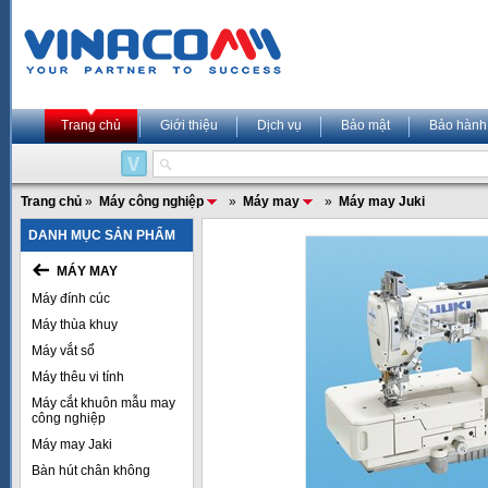
Trang chủ
Giới thiệu
Dịch vụ
Bảo mật
Bảo hành
Trang chủ
»
Máy công nghiệp
»
Máy may
»
Máy may Juki
DANH MỤC SẢN PHẨM
MÁY MAY
Máy đính cúc
Máy thùa khuy
Máy vắt sổ
Máy thêu vi tính
Máy cắt khuôn mẫu may
công nghiệp
Máy may Jaki
Bàn hút chân không