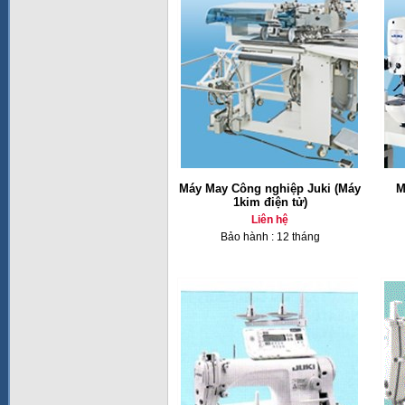
Máy May Công nghiệp Juki (Máy
M
1kim điện tử)
Liên hệ
Bảo hành : 12 tháng