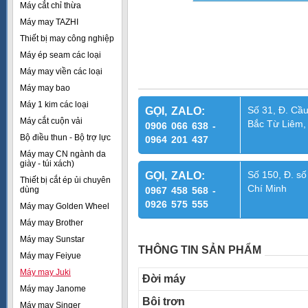
Máy cắt chỉ thừa
Máy may TAZHI
Thiết bị may công nghiệp
Máy ép seam các loại
Máy may viền các loại
Máy may bao
Máy 1 kim các loại
Số 31, Đ. Cầu
GỌI, ZALO:
Máy cắt cuộn vải
Bắc Từ Liêm,
0906 066 638 -
Bộ điều thun - Bộ trợ lực
0964 201 437
Máy may CN ngành da
giày - túi xách)
Số 150, Đ. số
GỌI, ZALO:
Thiết bị cắt ép ủi chuyên
Chí Minh
dùng
0967 458 568 -
0926 575 555
Máy may Golden Wheel
Máy may Brother
Máy may Sunstar
THÔNG TIN SẢN PHẨM
Máy may Feiyue
Máy may Juki
Đời máy
Máy may Janome
Bôi trơn
Máy may Singer