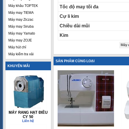
Máy khâu TOPTEK
Tốc độ may tối đa
Máy may TIEMA
Cự li kim
Máy may Ziczac
Chiều dài mũi
Máy may Siruba
Máy may Yamato
Kim
Máy may ZOJE
Máy 
Máy hút chỉ
Máy kiểm tra vải
SẢN PHẨM CÙNG LOẠI
KHUYẾN MÃI
MÁY RANG HẠT ĐIỀU
CY 50
Liên hệ