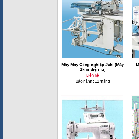
Máy May Công nghiệp Juki (Máy
M
1kim điện tử)
Liên hệ
Bảo hành : 12 tháng