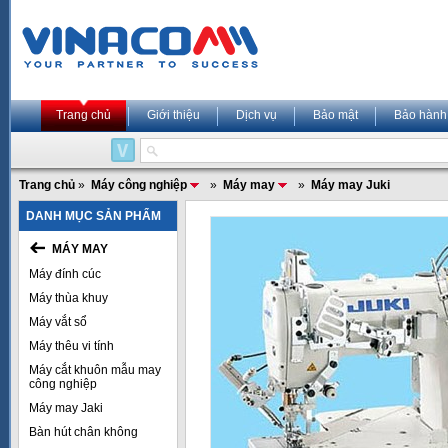
Trang chủ
Giới thiệu
Dịch vụ
Bảo mật
Bảo hành
Trang chủ
»
Máy công nghiệp
»
Máy may
»
Máy may Juki
DANH MỤC SẢN PHẨM
MÁY MAY
Máy đính cúc
Máy thùa khuy
Máy vắt sổ
Máy thêu vi tính
Máy cắt khuôn mẫu may
công nghiệp
Máy may Jaki
Bàn hút chân không