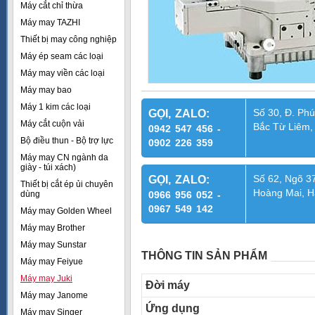
Máy cắt chỉ thừa
Máy may TAZHI
Thiết bị may công nghiệp
Máy ép seam các loại
Máy may viền các loại
Máy may bao
Máy 1 kim các loại
Số 30, Đ. Phú
GỌI, ZALO:
Máy cắt cuộn vải
Bắc Từ Liêm,
0942 547 456 -
Bộ điều thun - Bộ trợ lực
0902 226 359
Máy may CN ngành da
giày - túi xách)
Số 62, Ngõ 37
GỌI, ZALO:
Thiết bị cắt ép ủi chuyên
Hoàng Mai, H
dùng
0966 956 052 -
0967 549 142
Máy may Golden Wheel
Máy may Brother
Máy may Sunstar
THÔNG TIN SẢN PHẨM
Máy may Feiyue
Máy may Juki
Đời máy
Máy may Janome
Ứng dụng
Máy may Singer