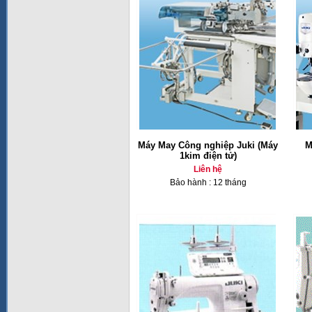
Máy May Công nghiệp Juki (Máy
M
1kim điện tử)
Liên hệ
Bảo hành : 12 tháng