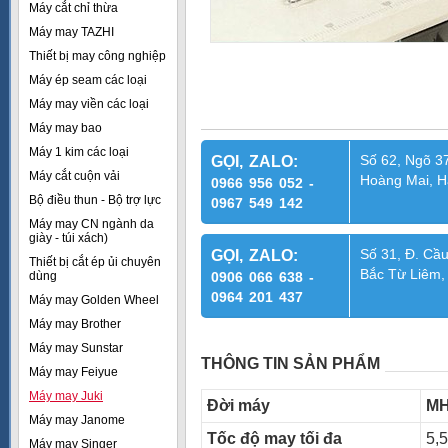
Máy cắt chỉ thừa
Máy may TAZHI
Thiết bị may công nghiệp
Máy ép seam các loại
Máy may viền các loại
Máy may bao
Máy 1 kim các loại
Số 62, Ngõ 37
GỌI, ZALO:
Máy cắt cuộn vải
Hoàng Mai, H
0966 956 052 -
Bộ điều thun - Bộ trợ lực
0967 549 142
Máy may CN ngành da
giày - túi xách)
Số 31, Đ. Cầu
GỌI, ZALO:
Thiết bị cắt ép ủi chuyên
Bắc Từ Liêm,
dùng
0906 066 638 -
0964 201 437
Máy may Golden Wheel
Máy may Brother
Máy may Sunstar
THÔNG TIN SẢN PHẨM
Máy may Feiyue
Máy may Juki
Đời máy
MH
Máy may Janome
Tốc độ may tối đa
5,
Máy may Singer