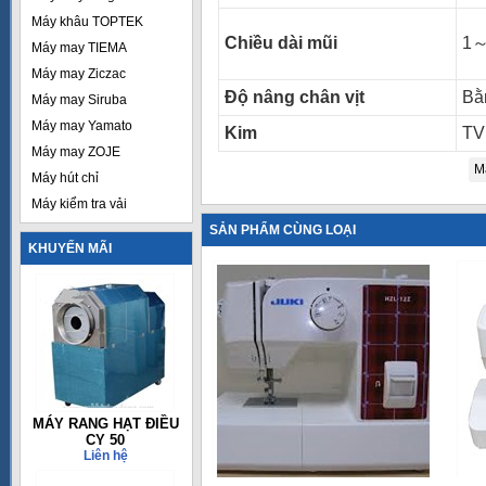
Máy khâu TOPTEK
Chiều dài mũi
1
Máy may TIEMA
Máy may Ziczac
Độ nâng chân vịt
Bằ
Máy may Siruba
Máy may Yamato
Kim
TV
Máy may ZOJE
M
Máy hút chỉ
Máy kiểm tra vải
SẢN PHẨM CÙNG LOẠI
KHUYẾN MÃI
MÁY RANG HẠT ĐIỀU
CY 50
Liên hệ