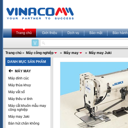
Trang chủ
Giới thiệu
Dịch vụ
Bảo mật
Bảo hành
Trang chủ
»
Máy công nghiệp
»
Máy may
»
Máy may Juki
DANH MỤC SẢN PHẨM
MÁY MAY
Máy đính cúc
Máy thùa khuy
Máy vắt sổ
Máy thêu vi tính
Máy cắt khuôn mẫu may
công nghiệp
Máy may Jaki
Bàn hút chân không