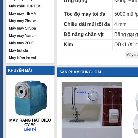
Ứng dụng
Mỏng ~ tru
Máy khâu TOPTEK
Máy may TIEMA
Tốc độ may tối đa
5000 mũi/
Máy may Ziczac
Chiều dài mũi tối đa
4 mm
Máy may Siruba
Độ nâng chân vịt
Bằng gạt 
Máy may Yamato
Máy may ZOJE
Kim
DB×1 (#14
Máy hút chỉ
Máy ma
Máy kiểm tra vải
KHUYẾN MÃI
SẢN PHẨM CÙNG LOẠI
MÁY RANG HẠT ĐIỀU
CY 50
Liên hệ