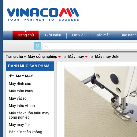
Trang chủ
Giới thiệu
Dịch vụ
Bảo mật
Bảo hành
Trang chủ
»
Máy công nghiệp
»
Máy may
»
Máy may Juki
DANH MỤC SẢN PHẨM
MÁY MAY
Máy đính cúc
Máy thùa khuy
Máy vắt sổ
Máy thêu vi tính
Máy cắt khuôn mẫu may
công nghiệp
Máy may Jaki
Bàn hút chân không