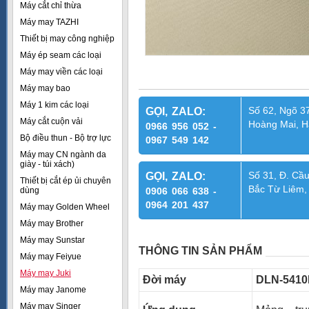
Máy cắt chỉ thừa
Máy may TAZHI
Thiết bị may công nghiệp
Máy ép seam các loại
Máy may viền các loại
Máy may bao
Máy 1 kim các loại
Số 62, Ngõ 37
GỌI, ZALO:
Máy cắt cuộn vải
Hoàng Mai, H
0966 956 052 -
Bộ điều thun - Bộ trợ lực
0967 549 142
Máy may CN ngành da
giày - túi xách)
Số 31, Đ. Cầu
GỌI, ZALO:
Thiết bị cắt ép ủi chuyên
Bắc Từ Liêm,
dùng
0906 066 638 -
0964 201 437
Máy may Golden Wheel
Máy may Brother
Máy may Sunstar
THÔNG TIN SẢN PHẨM
Máy may Feiyue
Máy may Juki
Đời máy
DLN-5410
Máy may Janome
Máy may Singer