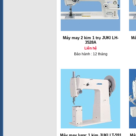
Máy may 2 kim 1 trụ JUKI LH-
Má
3528A
Liên hệ
Bảo hành : 12 tháng
Máy may lược 1 kim JUKI LT-591
Má