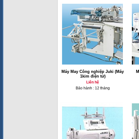
Máy May Công nghiệp Juki (Máy
M
1kim điện tử)
Liên hệ
Bảo hành : 12 tháng