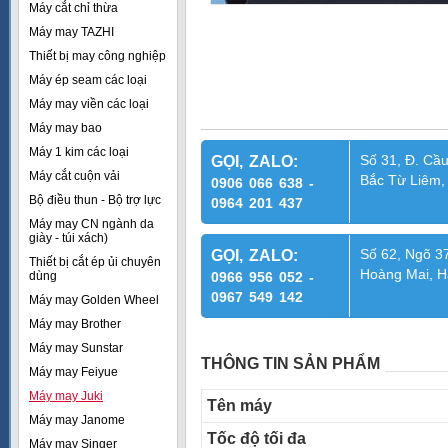
Máy cắt chỉ thừa
Máy may TAZHI
Thiết bị may công nghiệp
Máy ép seam các loại
Máy may viền các loại
Máy may bao
Máy 1 kim các loại
Số 31, Đ. Cầu
GỌI, ZALO:
Máy cắt cuộn vải
Bắc Từ Liêm,
0906 066 638 -
Bộ điều thun - Bộ trợ lực
0964 201 437
Máy may CN ngành da
giày - túi xách)
Số 62, Ngõ 37
GỌI, ZALO:
Thiết bị cắt ép ủi chuyên
Hoàng Mai, H
dùng
0966 956 052 -
0967 549 142
Máy may Golden Wheel
Máy may Brother
Máy may Sunstar
THÔNG TIN SẢN PHẨM
Máy may Feiyue
Máy may Juki
Tên máy
Máy may Janome
Tốc độ tối đa
Máy may Singer