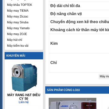
Máy khâu TOPTEK
Độ dài chỉ tối đa
Máy may TIEMA
Độ nâng chân vịt
Máy may Ziczac
Chuyển động xen kẽ theo chiề
Máy may Siruba
Máy may Yamato
Khoảng cách từ thân máy tới k
Máy may ZOJE
Máy hút chỉ
Kim
Máy kiểm tra vải
KHUYẾN MÃI
Chỉ
Máy ma
SẢN PHẨM CÙNG LOẠI
MÁY RANG HẠT ĐIỀU
CY 50
Liên hệ