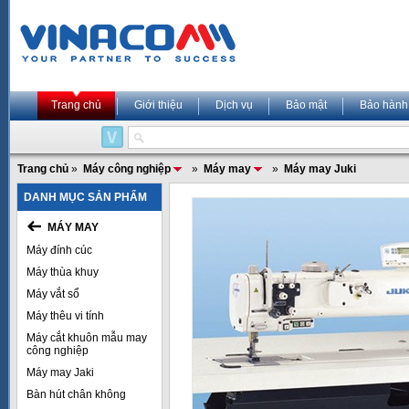
Trang chủ
Giới thiệu
Dịch vụ
Bảo mật
Bảo hành
Trang chủ
»
Máy công nghiệp
»
Máy may
»
Máy may Juki
DANH MỤC SẢN PHẨM
MÁY MAY
Máy đính cúc
Máy thùa khuy
Máy vắt sổ
Máy thêu vi tính
Máy cắt khuôn mẫu may
công nghiệp
Máy may Jaki
Bàn hút chân không