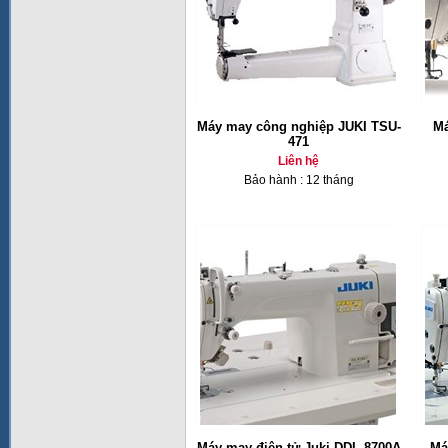
Máy may công nghiệp JUKI TSU-
Má
471
Liên hệ
Bảo hành : 12 tháng
Máy may điện tử Juki DDL-8700A
Má