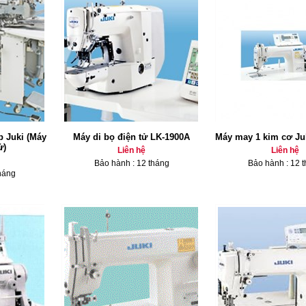
 Juki (Máy
Máy di bọ điện tử LK-1900A
Máy may 1 kim cơ Ju
ử)
Liên hệ
Liên hệ
Bảo hành : 12 tháng
Bảo hành : 12 
háng