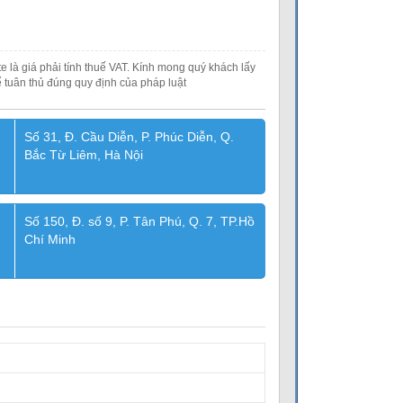
e là giá phải tính thuế VAT. Kính mong quý khách lấy
 tuân thủ đúng quy định của pháp luật
Số 31, Đ. Cầu Diễn, P. Phúc Diễn, Q.
Bắc Từ Liêm, Hà Nội
Số 150, Đ. số 9, P. Tân Phú, Q. 7, TP.Hồ
Chí Minh