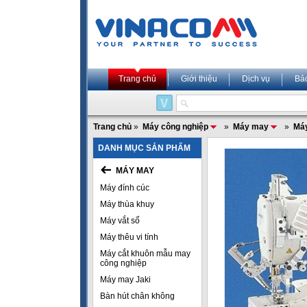
Trang chủ
Giới thiệu
Dịch vụ
Bả
Trang chủ
»
Máy công nghiệp
»
Máy may
»
Máy
DANH MỤC SẢN PHẨM
MÁY MAY
Máy đính cúc
Máy thùa khuy
Máy vắt sổ
Máy thêu vi tính
Máy cắt khuôn mẫu may
công nghiệp
Máy may Jaki
Bàn hút chân không