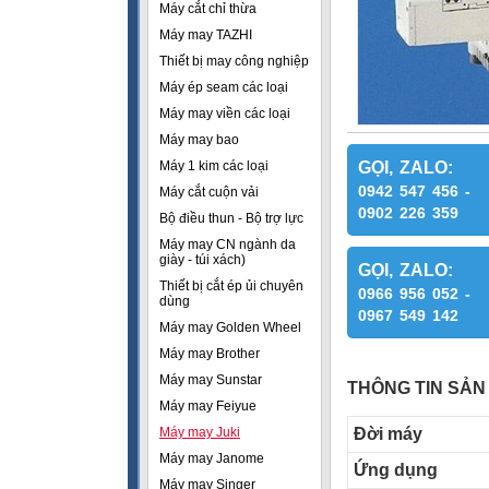
Máy cắt chỉ thừa
Máy may TAZHI
Thiết bị may công nghiệp
Máy ép seam các loại
Máy may viền các loại
Máy may bao
Máy 1 kim các loại
GỌI, ZALO:
0942 547 456 -
Máy cắt cuộn vải
0902 226 359
Bộ điều thun - Bộ trợ lực
Máy may CN ngành da
giày - túi xách)
GỌI, ZALO:
Thiết bị cắt ép ủi chuyên
0966 956 052 -
dùng
0967 549 142
Máy may Golden Wheel
Máy may Brother
Máy may Sunstar
THÔNG TIN SẢN
Máy may Feiyue
Máy may Juki
Đời máy
Máy may Janome
Ứng dụng
Máy may Singer