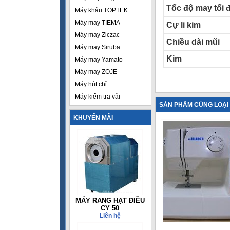
Tốc độ may tối 
Máy khâu TOPTEK
Máy may TIEMA
Cự li kim
Máy may Ziczac
Chiều dài mũi
Máy may Siruba
Kim
Máy may Yamato
Máy may ZOJE
Máy hút chỉ
Máy kiểm tra vải
SẢN PHẨM CÙNG LOẠI
KHUYẾN MÃI
MÁY RANG HẠT ĐIỀU
CY 50
Liên hệ