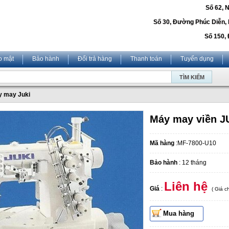
Số 62, 
Số 30, Đường Phúc Diễn,
Số 150, 
o mật
Bảo hành
Đổi trả hàng
Thanh toán
Tuyển dụng
 may Juki
Máy may viền J
Mã hàng
:MF-7800-U10
Bảo hành
: 12 tháng
Liên hệ
Giá
:
( Giá 
Mua hàng