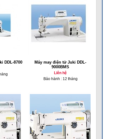
ki DDL-8700
Máy may điện tử Juki DDL-
9000BMS
Liên hệ
tháng
Bảo hành : 12 tháng