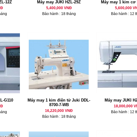
ZL-12Z
Máy may JUKI HZL-29Z
Máy may 1 kim cơ
NĐ
5,400,000 VNĐ
5,600,000 V
háng
Bảo hành : 18 tháng
Bảo hành : 12 
L-G110
Máy may 1 kim điện tử Juki DDL-
Máy may JUKI H
8700-7-WB
NĐ
18,000,000 
16,220,000 VNĐ
háng
Bảo hành : 12 
Bảo hành : 18 tháng