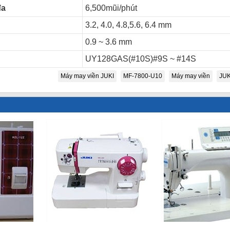
đa
6,500mũi/phút
3.2, 4.0, 4.8,5.6, 6.4 mm
0.9 ~ 3.6 mm
UY128GAS(#10S)#9S ~ #14S
Máy may viền JUKI
MF-7800-U10
Máy may viền
JUK