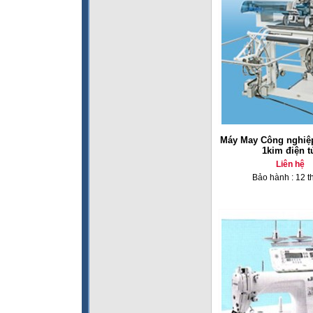
Máy May Công nghiệp
1kim điện t
Liên hệ
Bảo hành : 12 t