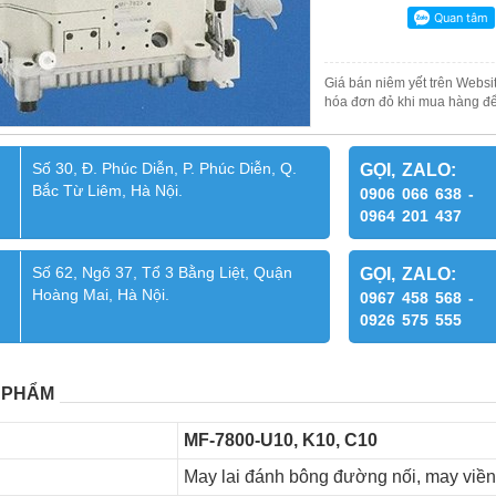
Giá bán niêm yết trên Websit
hóa đơn đỏ khi mua hàng để
Số 30, Đ. Phúc Diễn, P. Phúc Diễn, Q.
GỌI, ZALO:
Bắc Từ Liêm, Hà Nội.
0906 066 638 -
0964 201 437
Số 62, Ngõ 37, Tổ 3 Bằng Liệt, Quận
GỌI, ZALO:
Hoàng Mai, Hà Nội.
0967 458 568 -
0926 575 555
 PHẨM
MF-7800-U10, K10, C10
May lai đánh bông đường nối, may viền