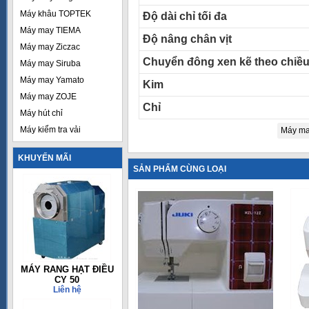
Máy khâu TOPTEK
Độ dài chỉ tối đa
Máy may TIEMA
Độ nâng chân vịt
Máy may Ziczac
Chuyển đông xen kẽ theo chiề
Máy may Siruba
Máy may Yamato
Kim
Máy may ZOJE
Chỉ
Máy hút chỉ
Máy kiểm tra vải
Máy ma
KHUYẾN MÃI
SẢN PHẨM CÙNG LOẠI
MÁY RANG HẠT ĐIỀU
CY 50
Liên hệ