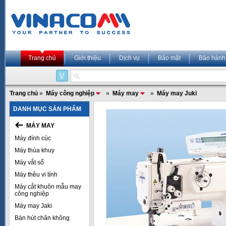
Trang chủ
Giới thiệu
Dịch vụ
Bảo mật
Bảo hành
Trang chủ
»
Máy công nghiệp
»
Máy may
»
Máy may Juki
DANH MỤC SẢN PHẨM
MÁY MAY
Máy đính cúc
Máy thùa khuy
Máy vắt sổ
Máy thêu vi tính
Máy cắt khuôn mẫu may
công nghiệp
Máy may Jaki
Bàn hút chân không