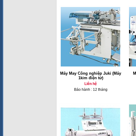
Máy May Công nghiệp Juki (Máy
M
1kim điện tử)
Liên hệ
Bảo hành : 12 tháng