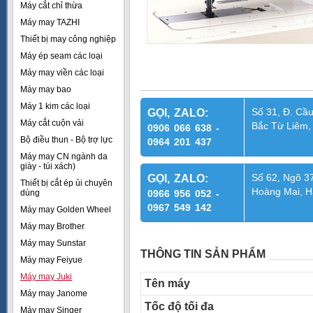
Máy cắt chỉ thừa
Máy may TAZHI
Thiết bị may công nghiệp
Máy ép seam các loại
Máy may viền các loại
Máy may bao
Máy 1 kim các loại
Số 31, Đ. Cầu
GỌI, ZALO:
Máy cắt cuộn vải
Bắc Từ Liêm,
0906 066 638 -
Bộ điều thun - Bộ trợ lực
0964 201 437
Máy may CN ngành da
giày - túi xách)
Số 62, Ngõ 37
GỌI, ZALO:
Thiết bị cắt ép ủi chuyên
Hoàng Mai, H
dùng
0966 956 052 -
0967 549 142
Máy may Golden Wheel
Máy may Brother
Máy may Sunstar
THÔNG TIN SẢN PHẨM
Máy may Feiyue
Máy may Juki
Tên máy
Máy may Janome
Tốc độ tối đa
Máy may Singer