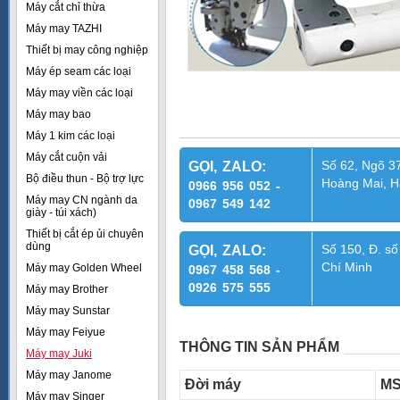
Máy cắt chỉ thừa
Máy may TAZHI
Thiết bị may công nghiệp
Máy ép seam các loại
Máy may viền các loại
Máy may bao
Máy 1 kim các loại
Máy cắt cuộn vải
Số 62, Ngõ 37
GỌI, ZALO:
Bộ điều thun - Bộ trợ lực
Hoàng Mai, H
0966 956 052 -
Máy may CN ngành da
0967 549 142
giày - túi xách)
Thiết bị cắt ép ủi chuyên
dùng
Số 150, Đ. số
GỌI, ZALO:
Chí Minh
Máy may Golden Wheel
0967 458 568 -
0926 575 555
Máy may Brother
Máy may Sunstar
Máy may Feiyue
THÔNG TIN SẢN PHẨM
Máy may Juki
Máy may Janome
Đời máy
MS
Máy may Singer