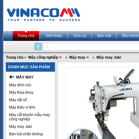
Trang chủ
Giới thiệu
Dịch vụ
Bảo mật
Bảo hành
Trang chủ
»
Máy công nghiệp
»
Máy may
»
Máy may Juki
DANH MỤC SẢN PHẨM
MÁY MAY
Máy đính cúc
Máy thùa khuy
Máy vắt sổ
Máy thêu vi tính
Máy cắt khuôn mẫu may
công nghiệp
Máy may Jaki
Bàn hút chân không