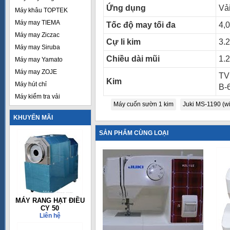
Ứng dụng
Vả
Máy khâu TOPTEK
Máy may TIEMA
Tốc độ may tối đa
4,
Máy may Ziczac
Cự li kim
3.
Máy may Siruba
Chiều dài mũi
1.
Máy may Yamato
Máy may ZOJE
TV
Kim
Máy hút chỉ
B-
Máy kiểm tra vải
Máy cuốn sườn 1 kim
Juki MS-1190 (w
KHUYẾN MÃI
SẢN PHẨM CÙNG LOẠI
MÁY RANG HẠT ĐIỀU
CY 50
Liên hệ