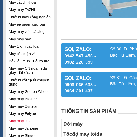
Máy cắt chỉ thừa
Máy may TAZHI
Thiết bị may công nghiệp
Máy ép seam các loại
Máy may viền các loại
Máy may bao
Máy 1 kim các loại
Số 30, Đ. Phú
GỌI, ZALO:
Máy cắt cuộn vải
Bắc Từ Liêm,
0942 547 456 -
Bộ điều thun - Bộ trợ lực
0902 226 359
Máy may CN ngành da
giày - túi xách)
Số 31, Đ. Cầu
GỌI, ZALO:
Thiết bị cắt ép ủi chuyên
Bắc Từ Liêm,
dùng
0906 066 638 -
0964 201 437
Máy may Golden Wheel
Máy may Brother
Máy may Sunstar
THÔNG TIN SẢN PHẨM
Máy may Feiyue
Máy may Juki
Đời máy
Máy may Janome
Tốcđộ may tốiđa
Máy may Singer