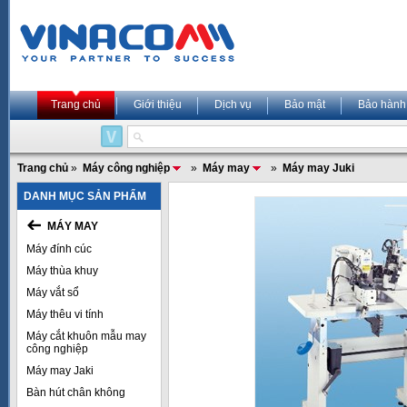
Trang chủ
Giới thiệu
Dịch vụ
Bảo mật
Bảo hành
Trang chủ
»
Máy công nghiệp
»
Máy may
»
Máy may Juki
DANH MỤC SẢN PHẨM
MÁY MAY
Máy đính cúc
Máy thùa khuy
Máy vắt sổ
Máy thêu vi tính
Máy cắt khuôn mẫu may
công nghiệp
Máy may Jaki
Bàn hút chân không