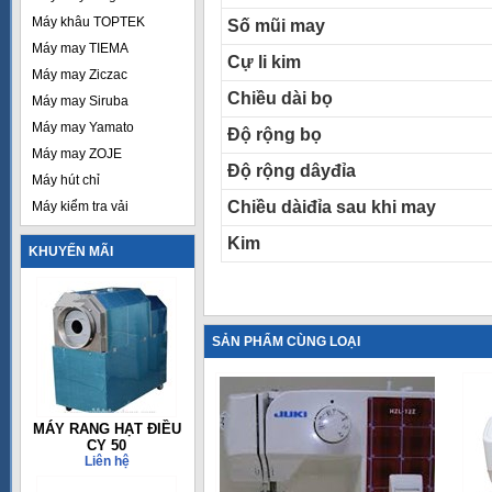
Máy khâu TOPTEK
Số mũi may
Máy may TIEMA
Cự li kim
Máy may Ziczac
Chiều dài bọ
Máy may Siruba
Máy may Yamato
Độ rộng bọ
Máy may ZOJE
Độ rộng dâyđỉa
Máy hút chỉ
Chiều dàiđỉa sau khi may
Máy kiểm tra vải
Kim
KHUYẾN MÃI
SẢN PHẨM CÙNG LOẠI
MÁY RANG HẠT ĐIỀU
CY 50
Liên hệ