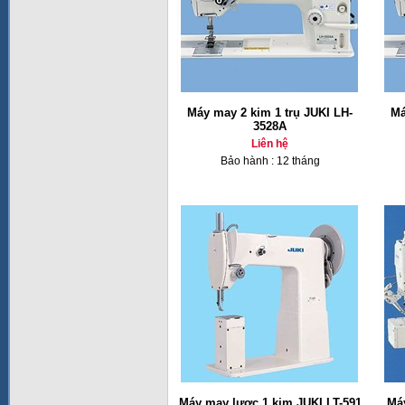
Máy may 2 kim 1 trụ JUKI LH-
Má
3528A
Liên hệ
Bảo hành : 12 tháng
Máy may lược 1 kim JUKI LT-591
Má