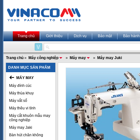
Trang chủ
Giới thiệu
Dịch vụ
Bảo mật
Bảo hành
Trang chủ
»
Máy công nghiệp
»
Máy may
»
Máy may Juki
DANH MỤC SẢN PHẨM
MÁY MAY
Máy đính cúc
Máy thùa khuy
Máy vắt sổ
Máy thêu vi tính
Máy cắt khuôn mẫu may
công nghiệp
Máy may Jaki
Bàn hút chân không