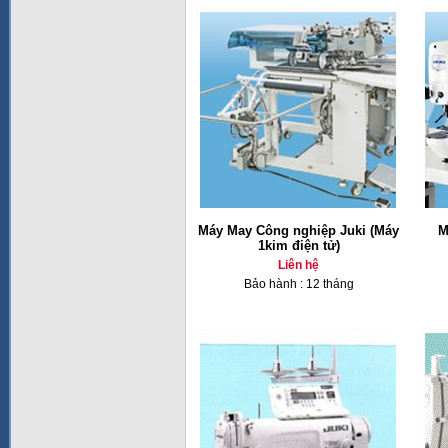
Máy May Công nghiệp Juki (Máy
M
1kim điện tử)
Liên hệ
Bảo hành : 12 tháng