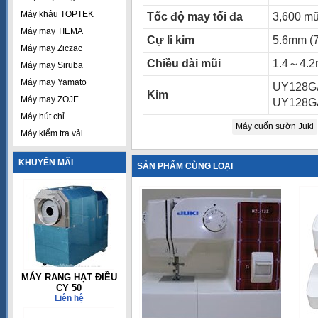
Máy khâu TOPTEK
Tốc độ may tối đa
3,600 mũ
Máy may TIEMA
Cự li kim
5.6mm (7
Máy may Ziczac
Chiều dài mũi
1.4～4.
Máy may Siruba
Máy may Yamato
UY128GA
Kim
Máy may ZOJE
UY128G
Máy hút chỉ
Máy cuốn sườn Juki
Máy kiểm tra vải
KHUYẾN MÃI
SẢN PHẨM CÙNG LOẠI
MÁY RANG HẠT ĐIỀU
CY 50
Liên hệ