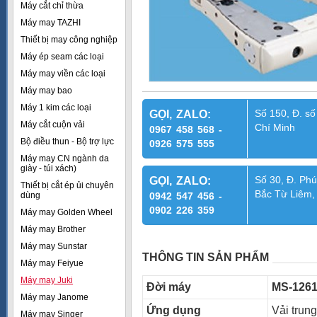
Máy cắt chỉ thừa
Máy may TAZHI
Thiết bị may công nghiệp
Máy ép seam các loại
Máy may viền các loại
Máy may bao
Máy 1 kim các loại
Số 150, Đ. số
GỌI, ZALO:
Máy cắt cuộn vải
Chí Minh
0967 458 568 -
Bộ điều thun - Bộ trợ lực
0926 575 555
Máy may CN ngành da
giày - túi xách)
Số 30, Đ. Phú
GỌI, ZALO:
Thiết bị cắt ép ủi chuyên
Bắc Từ Liêm,
dùng
0942 547 456 -
0902 226 359
Máy may Golden Wheel
Máy may Brother
Máy may Sunstar
THÔNG TIN SẢN PHẨM
Máy may Feiyue
Máy may Juki
Đời máy
MS-1261
Máy may Janome
Ứng dụng
Vải trung
Máy may Singer