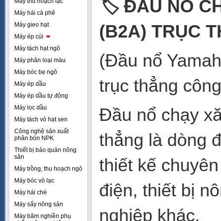
🏷
️ ĐẦU NỔ 
Máy thu hoạch lạc
Máy hái cà phê
Máy gieo hạt
(B2A) TRỤC 
Máy ép củi
Máy tách hạt ngô
(Đầu nổ Yamah
Máy phân loại màu
Máy bóc bẹ ngô
trục thẳng công
Máy ép dầu
Máy ép dầu tự động
Máy lọc dầu
Đầu nổ chạy 
Máy tách vỏ hạt sen
Công nghệ sản xuất
thẳng là dòng 
phân bón NPK
Thiết bị bảo quản nông
sản
thiết kế chuyê
Máy trồng, thu hoạch ngô
Máy bóc vỏ lạc
điện, thiết bị 
Máy hái chè
Máy sấy nông sản
nghiệp khác.
Máy băm nghiền phụ