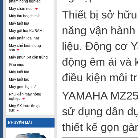
phẩm nông nghiệp
Máy chăn nuôi
Thiết bị sở hữu
Máy thu hoạch mía
Máy tuốt lúa
năng vận hành 
Máy gặt lúa KUSAMI
Máy phân loại hạt
liệu. Động cơ Y
Máy chế biến nông
sản
Máy phun, xịt côn trùng
động êm ái và k
Gàu múc
Máy tuốt lúa
điều kiện môi 
Máy tuốt lạc
Máy gom hạt mài
YAMAHA MZ250
Phụ kiện máy nông
nghiệp
Máy SX thức ăn gia
sử dụng dân dụ
súc
KHUYẾN MÃI
thiết kế gọn gàn