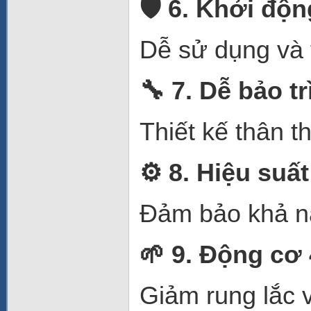
🛡
️ 6. Khởi độ
Dễ sử dụng và 
🔧
7. Dễ bảo t
Thiết kế thân t
⚙️
8. Hiệu suấ
Đảm bảo khả nă
🌱
9. Động cơ 
Giảm rung lắc v