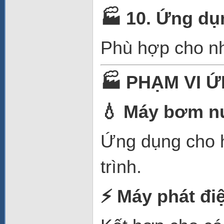
🏭
10. Ứng dụ
Phù hợp cho nhi
🏭
PHẠM VI 
💧
Máy bơm n
Ứng dụng cho 
trình.
⚡
Máy phát đi