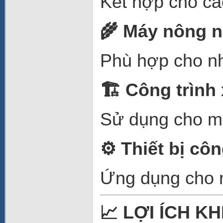
Kết hợp cho cá
🌾
Máy nông n
Phù hợp cho nh
🏗
️ Công trìn
Sử dụng cho máy
⚙️
Thiết bị cô
Ứng dụng cho n
📈
LỢI ÍCH K