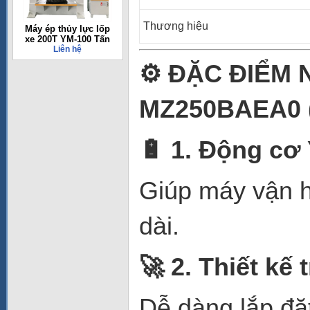
Thương hiệu
Máy ép thủy lực lốp
xe 200T YM-100 Tấn
Liên hệ
⚙️
ĐẶC ĐIỂM 
MZ250BAEA0 
🔋
1. Động cơ
Giúp máy vận hà
dài.
🚀
2. Thiết kế t
Dễ dàng lắp đặt 