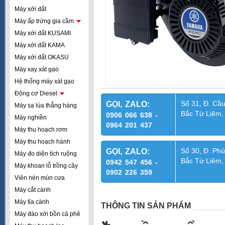
Máy xới đất
Máy ấp trứng gia cầm
Máy xới đất KUSAMI
Máy xới đất KAMA
Máy xới đất OKASU
Máy xay xát gạo
Hệ thống máy xát gạo
Động cơ Diesel
Số 31, Đ. Cầu
GỌI, ZALO:
Máy sạ lúa thẳng hàng
Bắc Từ Liêm,
0906 066 638 -
Máy nghiền
0964 201 437
Máy thu hoạch rơm
Máy thu hoạch hành
Số 30, Đ. Phú
GỌI, ZALO:
Máy đo diện tích ruộng
Bắc Từ Liêm,
0942 547 456 -
Máy khoan lỗ trồng cây
0902 226 359
Viên nén mùn cưa
Máy cắt cành
Máy tỉa cành
THÔNG TIN SẢN PHẨM
Máy đào xới bồn cà phê