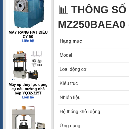
📊
THÔNG SỐ 
MZ250BAEA0 
MÁY RANG HẠT ĐIỀU
CY 50
Hạng mục
Liên hệ
Model
Loại động cơ
Kiểu trục
Máy ép thủy lực dụng
cụ nấu nướng nhà
bếp YQ32-315T
Nhiên liệu
Liên hệ
Hệ thống khởi động
Ứng dụng