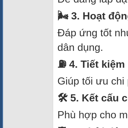
🌬
️ 3. Hoạt độ
Đáp ứng tốt nh
dân dụng.
⛽
4. Tiết kiệm
Giúp tối ưu chi
🛠
️ 5. Kết cấu
Phù hợp cho mô