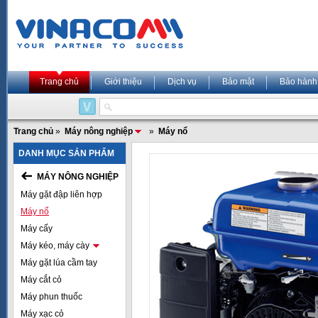
Trang chủ
Giới thiệu
Dịch vụ
Bảo mật
Bảo hành
Trang chủ
»
Máy nông nghiệp
»
Máy nổ
DANH MỤC SẢN PHẨM
MÁY NÔNG NGHIỆP
Máy gặt đập liên hợp
Máy nổ
Máy cấy
Máy kéo, máy cày
Máy gặt lúa cầm tay
Máy cắt cỏ
Máy phun thuốc
Máy xạc cỏ