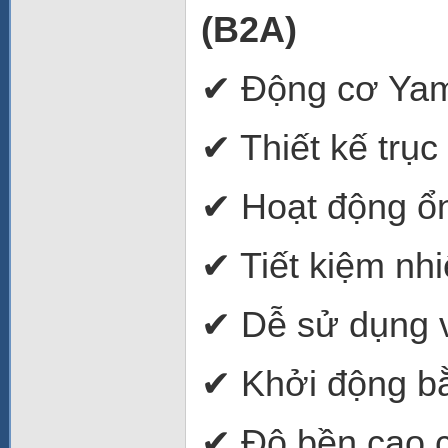
(B2A)
✔ Động cơ Ya
✔ Thiết kế trục 
✔ Hoạt động ổn
✔ Tiết kiệm nhi
✔ Dễ sử dụng v
✔ Khởi động bằ
✔ Độ bền cao 