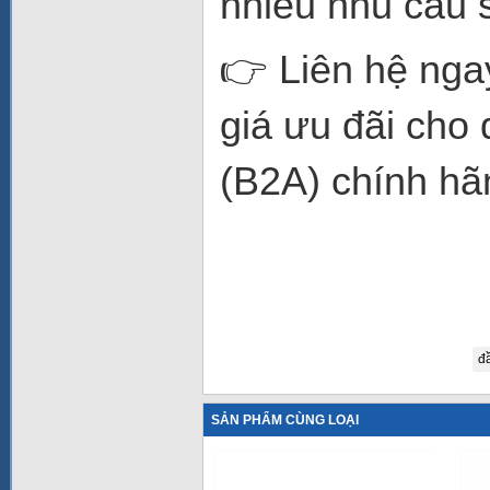
nhiều nhu cầu 
👉 Liên hệ nga
giá ưu đãi ch
(B2A) chính hã
đ
SẢN PHẨM CÙNG LOẠI