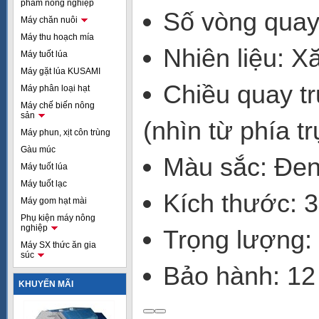
phẩm nông nghiệp
Số vòng quay
Máy chăn nuôi
Máy thu hoạch mía
Nhiên liệu: X
Máy tuốt lúa
Máy gặt lúa KUSAMI
Chiều quay t
Máy phân loại hạt
Máy chế biến nông
sản
(nhìn từ phía t
Máy phun, xịt côn trùng
Gàu múc
Màu sắc: Đe
Máy tuốt lúa
Máy tuốt lạc
Kích thước: 
Máy gom hạt mài
Phụ kiện máy nông
nghiệp
Trọng lượng:
Máy SX thức ăn gia
súc
Bảo hành: 12
KHUYẾN MÃI