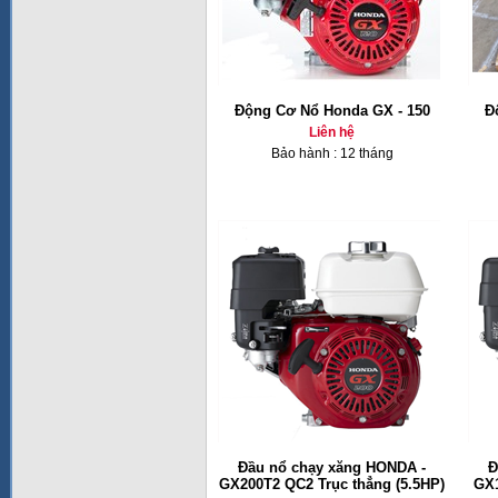
Động Cơ Nổ Honda GX - 150
Đ
Liên hệ
Bảo hành : 12 tháng
Đầu nổ chạy xăng HONDA -
Đ
GX200T2 QC2 Trục thẳng (5.5HP)
GX1