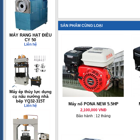
SẢN PHẨM CÙNG LOẠI
MÁY RANG HẠT ĐIỀU
CY 50
Liên hệ
Máy ép thủy lực dụng
cụ nấu nướng nhà
bếp YQ32-315T
Máy nổ PONA NEW 5.5HP
Liên hệ
2,100,000 VNĐ
Bảo hành : 12 tháng