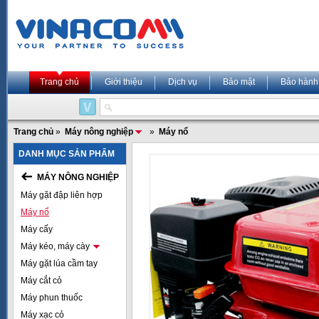
Trang chủ
Giới thiệu
Dịch vụ
Bảo mật
Bảo hành
Trang chủ
»
Máy nông nghiệp
»
Máy nổ
DANH MỤC SẢN PHẨM
MÁY NÔNG NGHIỆP
Máy gặt đập liên hợp
Máy nổ
Máy cấy
Máy kéo, máy cày
Máy gặt lúa cầm tay
Máy cắt cỏ
Máy phun thuốc
Máy xạc cỏ