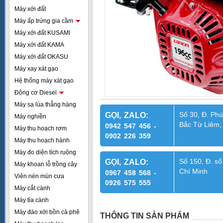
Máy xới đất
Máy ấp trứng gia cầm
Máy xới đất KUSAMI
Máy xới đất KAMA
Máy xới đất OKASU
Máy xay xát gạo
Hệ thống máy xát gạo
Động cơ Diesel
Máy sạ lúa thẳng hàng
Số 30, Đ. Phú
GỌI, ZALO:
Máy nghiền
Bắc Từ Liêm,
0942 547 456 -
Máy thu hoạch rơm
0902 226 359
Máy thu hoạch hành
Máy đo diện tích ruộng
Số 150, Đ. số
GỌI, ZALO:
Máy khoan lỗ trồng cây
Chí Minh
0967 458 568 -
Viên nén mùn cưa
0926 575 555
Máy cắt cành
Máy tỉa cành
Máy đào xới bồn cà phê
THÔNG TIN SẢN PHẨM