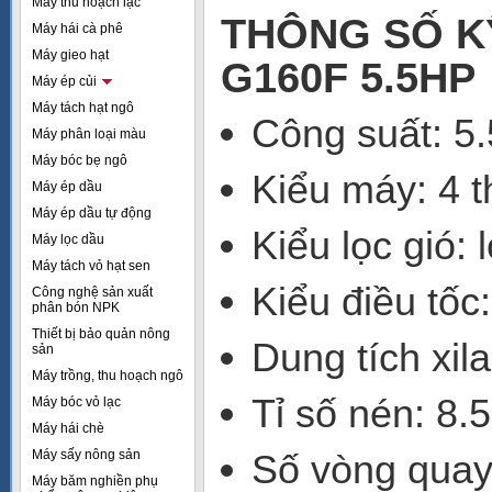
Máy thu hoạch lạc
THÔNG SỐ K
Máy hái cà phê
Máy gieo hạt
G160F
5.5HP
Máy ép củi
Máy tách hạt ngô
Công suất: 5
Máy phân loại màu
Máy bóc bẹ ngô
Kiểu máy: 4 t
Máy ép dầu
Máy ép dầu tự động
Kiểu lọc gió: 
Máy lọc dầu
Máy tách vỏ hạt sen
Kiểu điều tốc
Công nghệ sản xuất
phân bón NPK
Thiết bị bảo quản nông
Dung tích xil
sản
Máy trồng, thu hoạch ngô
Tỉ số nén: 8.5
Máy bóc vỏ lạc
Máy hái chè
Máy sấy nông sản
Số vòng quay
Máy băm nghiền phụ