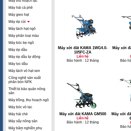
Máy thu hoạch lạc
Máy hái cà phê
Máy gieo hạt
Máy ép củi
Máy tách hạt ngô
Máy phân loại màu
Máy bóc bẹ ngô
Máy xới đất KAMA 1WG4.0-
Máy xới đ
Máy ép dầu
105FC-ZA
Liên hệ
Máy ép dầu tự động
Bảo hành : 12 tháng
Bảo hà
Máy lọc dầu
Máy tách vỏ hạt sen
Công nghệ sản xuất
phân bón NPK
Thiết bị bảo quản nông
sản
Máy trồng, thu hoạch ngô
Máy bóc vỏ lạc
Máy xới đất KAMA GM500
Máy xới đ
Máy hái chè
Liên hệ
Máy sấy nông sản
Bảo hành : 12 tháng
Bảo hà
Máy băm nghiền phụ