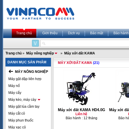
Trang chủ
Giới thiệu
Dịch vụ
Bảo mật
Bảo hành
Trang chủ
»
Máy nông nghiệp
»
Máy xới đất KAMA
DANH MỤC SẢN PHẨM
MÁY XỚI ĐẤT KAMA
(21)
MÁY NÔNG NGHIỆP
Máy gặt đập liên hợp
Máy nổ
Máy cấy
Máy kéo, máy cày
Máy gặt lúa cầm tay
Máy xới đất KAMA HD4.0G
Máy xới đ
Máy cắt cỏ
Liên hệ
Bảo hành : 12 tháng
Bảo hà
Máy phun thuốc
Máy xạc cỏ