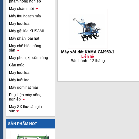
phẩm nông nghiệp
Máy chăn nuôi
Máy thu hoạch mía
Máy tuốt lúa
Máy gặt lúa KUSAMI
Máy phân loại hạt
Máy chế biến nông
sản
Máy xới đất KAMA GM950-1
Liên hệ
Máy phun, xịt côn trùng
Bảo hành : 12 tháng
Gàu múc
Máy tuốt lúa
Máy tuốt lạc
Máy gom hạt mài
Phụ kiện máy nông
nghiệp
Máy SX thức ăn gia
súc
SẢN PHẨM HOT