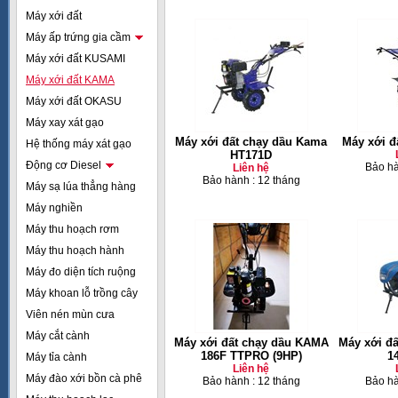
Máy xới đất
Máy ấp trứng gia cầm
Máy xới đất KUSAMI
Máy xới đất KAMA
Máy xới đất OKASU
Máy xay xát gạo
Máy xới đất chạy dầu Kama
Máy xới đ
Hệ thống máy xát gạo
HT171D
Động cơ Diesel
Bảo hà
Liên hệ
Bảo hành : 12 tháng
Máy sạ lúa thẳng hàng
Máy nghiền
Máy thu hoạch rơm
Máy thu hoạch hành
Máy đo diện tích ruộng
Máy khoan lỗ trồng cây
Viên nén mùn cưa
Máy cắt cành
Máy xới đất chạy dầu KAMA
Máy xới đ
186F TTPRO (9HP)
1
Máy tỉa cành
Liên hệ
Máy đào xới bồn cà phê
Bảo hành : 12 tháng
Bảo hà