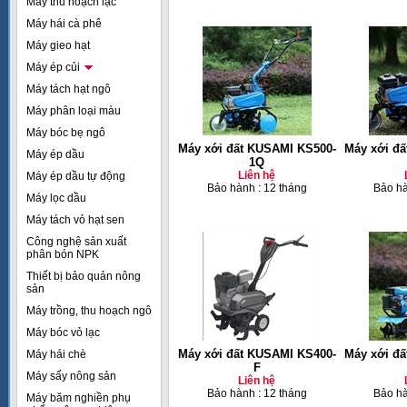
Máy thu hoạch lạc
Máy hái cà phê
Máy gieo hạt
Máy ép củi
Máy tách hạt ngô
Máy phân loại màu
Máy bóc bẹ ngô
Máy xới đất KUSAMI KS500-
Máy xới đ
Máy ép dầu
1Q
Liên hệ
Máy ép dầu tự động
Bảo hành : 12 tháng
Bảo hà
Máy lọc dầu
Máy tách vỏ hạt sen
Công nghệ sản xuất
phân bón NPK
Thiết bị bảo quản nông
sản
Máy trồng, thu hoạch ngô
Máy bóc vỏ lạc
Máy xới đất KUSAMI KS400-
Máy xới đ
Máy hái chè
F
Máy sấy nông sản
Liên hệ
Bảo hành : 12 tháng
Bảo hà
Máy băm nghiền phụ