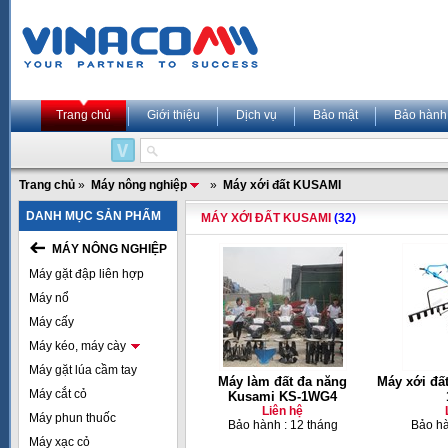
Trang chủ
Giới thiệu
Dịch vụ
Bảo mật
Bảo hành
Trang chủ
»
Máy nông nghiệp
»
Máy xới đất KUSAMI
DANH MỤC SẢN PHẨM
MÁY XỚI ĐẤT KUSAMI
(32)
MÁY NÔNG NGHIỆP
Máy gặt đập liên hợp
Máy nổ
Máy cấy
Máy kéo, máy cày
Máy gặt lúa cầm tay
Máy làm đất đa năng
Máy xới đấ
Máy cắt cỏ
Kusami KS-1WG4
Liên hệ
Máy phun thuốc
Bảo hành : 12 tháng
Bảo hà
Máy xạc cỏ