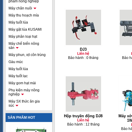
phẩm nông nghiệp
Máy chăn nuôi
Máy thu hoạch mía
Máy tuốt lúa
Máy gặt lúa KUSAMI
Máy phân loại hạt
Máy chế biến nông
sản
DJ3
Liên hệ
Máy phun, xịt côn trùng
Bảo hành : 0 tháng
Bảo h
Gàu múc
Máy tuốt lúa
Máy tuốt lạc
Máy gom hạt mài
Phụ kiện máy nông
nghiệp
Máy SX thức ăn gia
súc
Hộp truyền động DJ8
Máy xớ
SẢN PHẨM HOT
Liên hệ
1W
Bảo hành : 12 tháng
Bảo hà