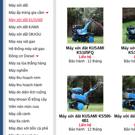
Máy xới đất
Máy ấp trứng gia cầm
Máy xới đất KUSAMI
Máy xới đất KAMA
Máy xới đất OKASU
Máy xay xát gạo
Máy xới đất KUSAMI
Máy xớ
Hệ thống máy xát gạo
KS105FQ
KS
Động cơ Diesel
Liên hệ
Bảo hành : 12 tháng
Bảo hà
Máy sạ lúa thẳng hàng
Máy nghiền
Máy thu hoạch rơm
Máy thu hoạch hành
Máy đo diện tích ruộng
Máy khoan lỗ trồng cây
Viên nén mùn cưa
Máy cắt cành
Máy xới đất KUSAMI KS500-
Máy xới đ
4B1
Máy tỉa cành
Liên hệ
Máy đào xới bồn cà phê
Bảo hành : 12 tháng
Bảo hà