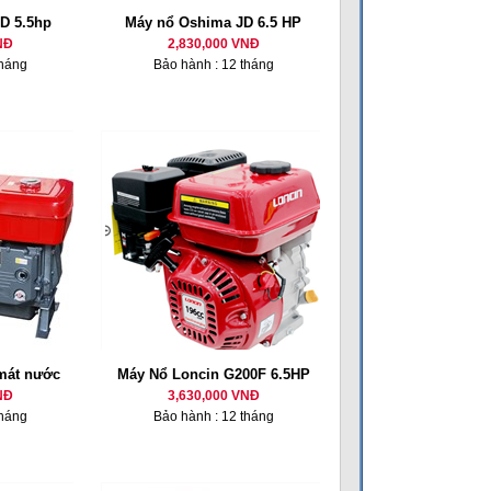
D 5.5hp
Máy nổ Oshima JD 6.5 HP
NĐ
2,830,000 VNĐ
tháng
Bảo hành : 12 tháng
 mát nước
Máy Nổ Loncin G200F 6.5HP
NĐ
3,630,000 VNĐ
tháng
Bảo hành : 12 tháng