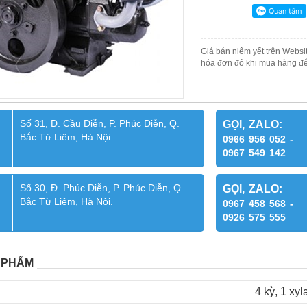
Giá bán niêm yết trên Websit
hóa đơn đỏ khi mua hàng để
Số 31, Đ. Cầu Diễn, P. Phúc Diễn, Q.
GỌI, ZALO:
Bắc Từ Liêm, Hà Nội
0966 956 052 -
0967 549 142
Số 30, Đ. Phúc Diễn, P. Phúc Diễn, Q.
GỌI, ZALO:
Bắc Từ Liêm, Hà Nội.
0967 458 568 -
0926 575 555
 PHẨM
4 kỳ, 1 xy