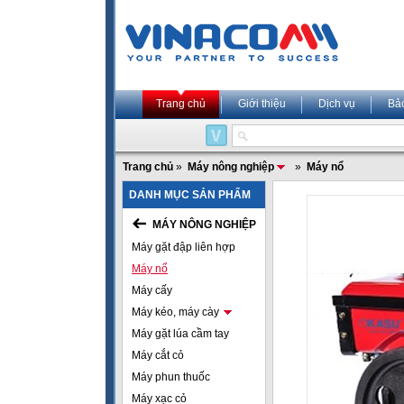
Trang chủ
Giới thiệu
Dịch vụ
Bả
Trang chủ
»
Máy nông nghiệp
»
Máy nổ
DANH MỤC SẢN PHẨM
MÁY NÔNG NGHIỆP
Máy gặt đập liên hợp
Máy nổ
Máy cấy
Máy kéo, máy cày
Máy gặt lúa cầm tay
Máy cắt cỏ
Máy phun thuốc
Máy xạc cỏ