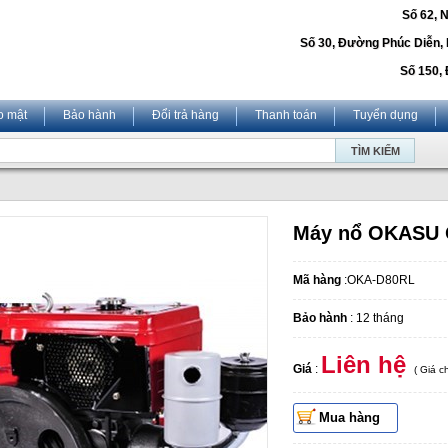
Số 62, 
Số 30, Đường Phúc Diễn,
Số 150, 
o mật
Bảo hành
Đổi trả hàng
Thanh toán
Tuyển dụng
Máy nổ OKASU
Mã hàng
:OKA-D80RL
Bảo hành
: 12 tháng
Liên hệ
Giá
:
( Giá 
Mua hàng