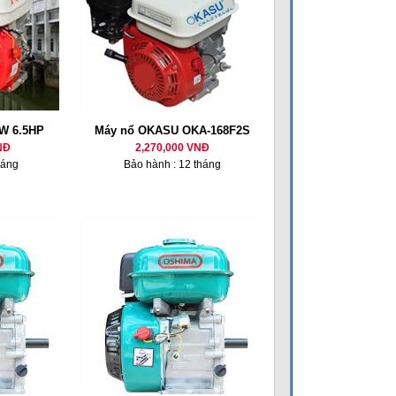
W 6.5HP
Máy nổ OKASU OKA-168F2S
NĐ
2,270,000 VNĐ
háng
Bảo hành : 12 tháng