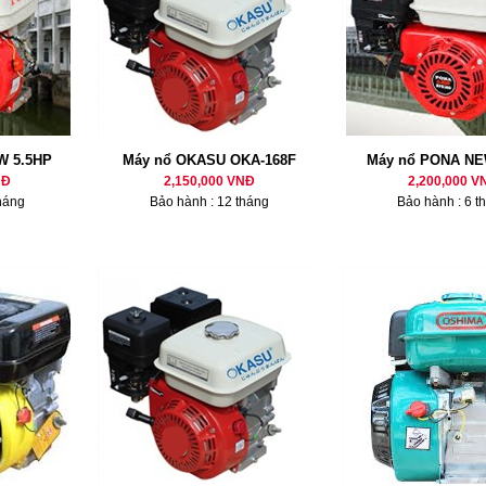
W 5.5HP
Máy nổ OKASU OKA-168F
Máy nổ PONA NE
NĐ
2,150,000 VNĐ
2,200,000 V
háng
Bảo hành : 12 tháng
Bảo hành : 6 t