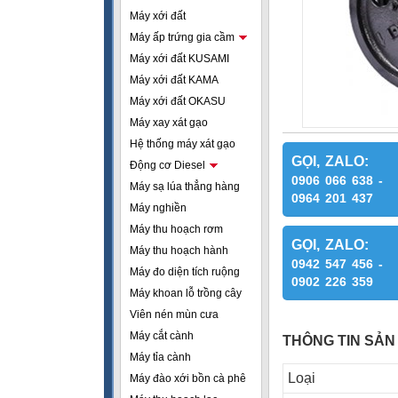
Máy xới đất
Máy ấp trứng gia cầm
Máy xới đất KUSAMI
Máy xới đất KAMA
Máy xới đất OKASU
Máy xay xát gạo
Hệ thống máy xát gạo
GỌI, ZALO:
Động cơ Diesel
0906 066 638 -
Máy sạ lúa thẳng hàng
0964 201 437
Máy nghiền
Máy thu hoạch rơm
GỌI, ZALO:
Máy thu hoạch hành
0942 547 456 -
Máy đo diện tích ruộng
0902 226 359
Máy khoan lỗ trồng cây
Viên nén mùn cưa
Máy cắt cành
THÔNG TIN SẢN
Máy tỉa cành
Loại
Máy đào xới bồn cà phê