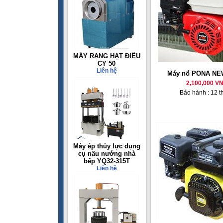
MÁY RANG HẠT ĐIỀU
CY 50
Liên hệ
Máy nổ PONA NE
2,100,000 V
Bảo hành : 12 t
Máy ép thủy lực dụng
cụ nấu nướng nhà
bếp YQ32-315T
Liên hệ