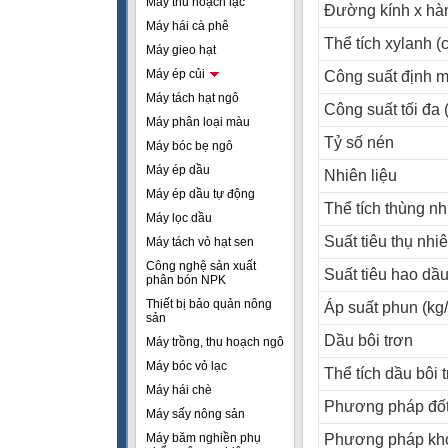
Máy thu hoạch lạc
Ðường kính x hàn
Máy hái cà phê
Thể tích xylanh (
Máy gieo hạt
Máy ép củi
Công suất định m
Máy tách hạt ngô
Công suất tối đa 
Máy phân loại màu
Tỷ số nén
Máy bóc bẹ ngô
Máy ép dầu
Nhiên liệu
Máy ép dầu tự động
Thể tích thùng nhi
Máy lọc dầu
Suất tiêu thụ nhiê
Máy tách vỏ hạt sen
Công nghệ sản xuất
Suất tiêu hao dầ
phân bón NPK
Thiết bị bảo quản nông
Áp suất phun (kg
sản
Dầu bôi trơn
Máy trồng, thu hoạch ngô
Máy bóc vỏ lạc
Thể tích dầu bôi t
Máy hái chè
Phương pháp đốt 
Máy sấy nông sản
Máy băm nghiền phụ
Phương pháp kh