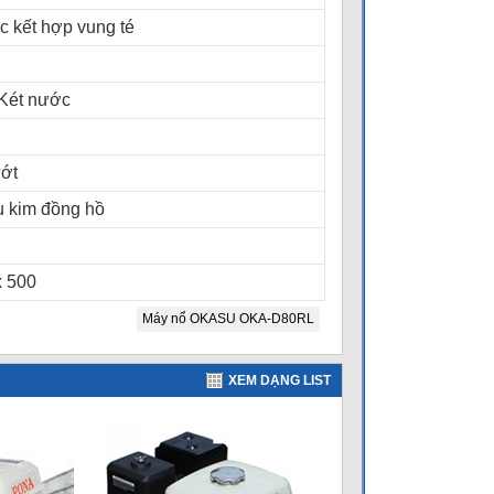
 kết hợp vung té
 Két nước
ướt
u kim đồng hồ
x 500
Máy nổ OKASU OKA-D80RL
XEM DẠNG LIST