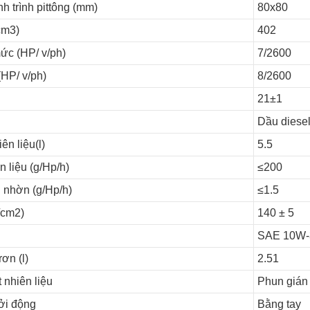
h trình pittông (mm)
80x80
cm3)
402
ức (HP/ v/ph)
7/2600
(HP/ v/ph)
8/2600
21±1
Dầu diese
ên liệu(l)
5.5
n liệu (g/Hp/h)
≤200
u nhờn (g/Hp/h)
≤1.5
/cm2)
140 ± 5
SAE 10W-
rơn (l)
2.51
nhiên liệu
Phun gián 
ởi động
Bằng tay