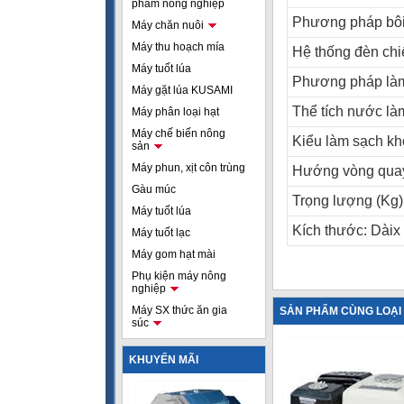
phẩm nông nghiệp
Phương pháp bôi
Máy chăn nuôi
Máy thu hoạch mía
Hệ thống đèn chi
Máy tuốt lúa
Phương pháp là
Máy gặt lúa KUSAMI
Thể tích nước làm
Máy phân loại hạt
Máy chế biến nông
Kiểu làm sạch kh
sản
Máy phun, xịt côn trùng
Hướng vòng quay
Gàu múc
Trọng lượng (Kg)
Máy tuốt lúa
Kích thước: Dài
Máy tuốt lạc
Máy gom hạt mài
Phụ kiện máy nông
nghiệp
Máy SX thức ăn gia
SẢN PHẨM CÙNG LOẠI
súc
KHUYẾN MÃI