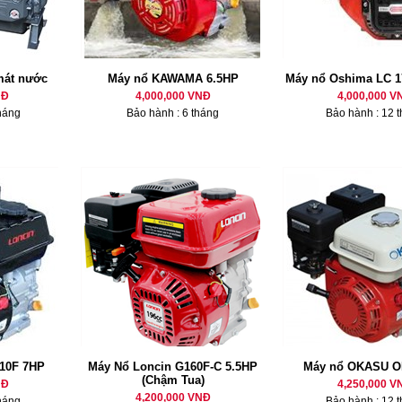
mát nước
Máy nổ KAWAMA 6.5HP
Máy nổ Oshima LC 1
NĐ
4,000,000 VNĐ
4,000,000 V
háng
Bảo hành : 6 tháng
Bảo hành : 12 
10F 7HP
Máy Nổ Loncin G160F-C 5.5HP
Máy nổ OKASU O
(Chậm Tua)
NĐ
4,250,000 V
4,200,000 VNĐ
háng
Bảo hành : 12 