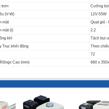
 trơn
Cưỡng bức
ếu (V-W)
12V-55W
m mát
Quạt gió -
 mát (l)
2.2
ông khí
Tách bụi 
 Trục khởi động
Theo chiề
72
x Rộngx Cao (mm)
660 x 350