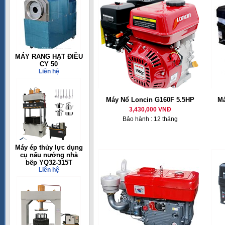
MÁY RANG HẠT ĐIỀU
CY 50
Liên hệ
Máy Nổ Loncin G160F 5.5HP
Má
3,430,000 VNĐ
Bảo hành : 12 tháng
Máy ép thủy lực dụng
cụ nấu nướng nhà
bếp YQ32-315T
Liên hệ