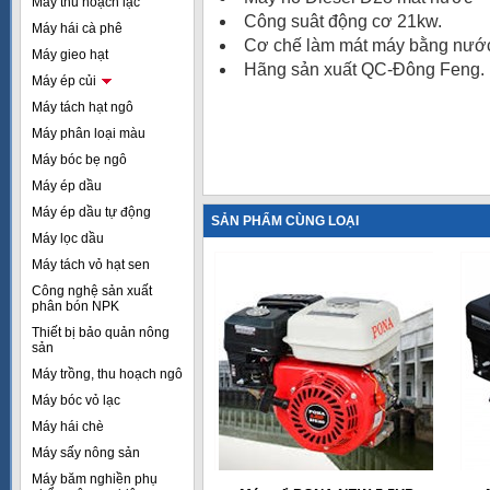
Máy thu hoạch lạc
Công suât động cơ 21kw.
Máy hái cà phê
Cơ chế làm mát máy bằng nướ
Máy gieo hạt
Hãng sản xuất QC-Đông Feng.
Máy ép củi
Máy tách hạt ngô
Máy phân loại màu
Máy bóc bẹ ngô
Máy ép dầu
Máy ép dầu tự động
SẢN PHẨM CÙNG LOẠI
Máy lọc dầu
Máy tách vỏ hạt sen
Công nghệ sản xuất
phân bón NPK
Thiết bị bảo quản nông
sản
Máy trồng, thu hoạch ngô
Máy bóc vỏ lạc
Máy hái chè
Máy sấy nông sản
Máy băm nghiền phụ