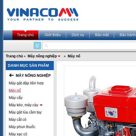
Trang chủ
Giới thiệu
Dịch vụ
Bảo mật
Bảo hành
Trang chủ
»
Máy nông nghiệp
»
Máy nổ
DANH MỤC SẢN PHẨM
MÁY NÔNG NGHIỆP
Máy gặt đập liên hợp
Máy nổ
Máy cấy
Máy kéo, máy cày
Máy gặt lúa cầm tay
Máy cắt cỏ
Máy phun thuốc
Máy xạc cỏ