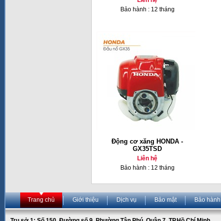
Liên hệ
Bảo hành : 12 tháng
Động cơ xăng HONDA -
GX35TSD
Liên hệ
Bảo hành : 12 tháng
Trang chủ
Giới thiệu
Dịch vụ
Bảo mật
Bảo hành
Trụ sở 1: Số 150, Đường số 9, Phường Tân Phú, Quận 7, TP.Hồ Chí Minh.