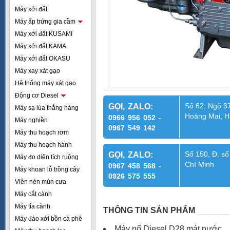
Máy xới đất
Máy ấp trứng gia cầm
Máy xới đất KUSAMI
Máy xới đất KAMA
Máy xới đất OKASU
Máy xay xát gạo
Hệ thống máy xát gạo
Động cơ Diesel
Số 62, Ngõ 37
GỌI, ZALO:
Máy sạ lúa thẳng hàng
Hoàng Mai, H
0966 956 052 -
Máy nghiền
0967 549 142
Máy thu hoạch rơm
Máy thu hoạch hành
Số 150, Đ. số
GỌI, ZALO:
Máy đo diện tích ruộng
Chí Minh
0967 458 568 -
Máy khoan lỗ trồng cây
0926 575 555
Viên nén mùn cưa
Máy cắt cành
Máy tỉa cành
THÔNG TIN SẢN PHẨM
Máy đào xới bồn cà phê
Máy nổ Diesel D28 mát nước