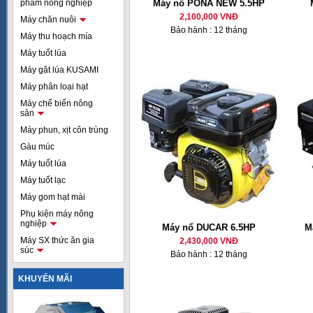
phẩm nông nghiệp
Máy nổ PONA NEW 5.5HP
2,100,000 VNĐ
Máy chăn nuôi
Bảo hành : 12 tháng
Máy thu hoạch mía
Máy tuốt lúa
Máy gặt lúa KUSAMI
Máy phân loại hạt
Máy chế biến nông
sản
Máy phun, xịt côn trùng
Gàu múc
Máy tuốt lúa
Máy tuốt lạc
Máy gom hạt mài
Phụ kiện máy nông
nghiệp
Máy nổ DUCAR 6.5HP
M
Máy SX thức ăn gia
2,430,000 VNĐ
súc
Bảo hành : 12 tháng
KHUYẾN MÃI