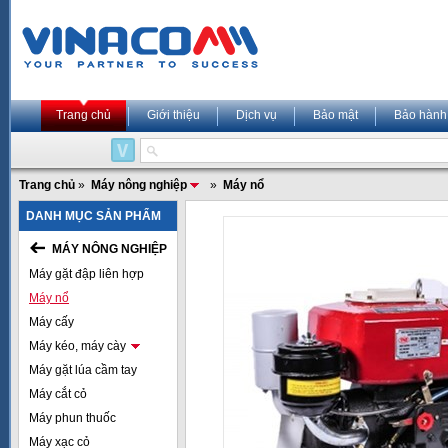
Trang chủ
Giới thiệu
Dịch vụ
Bảo mật
Bảo hành
Trang chủ
»
Máy nông nghiệp
»
Máy nổ
DANH MỤC SẢN PHẨM
MÁY NÔNG NGHIỆP
Máy gặt đập liên hợp
Máy nổ
Máy cấy
Máy kéo, máy cày
Máy gặt lúa cầm tay
Máy cắt cỏ
Máy phun thuốc
Máy xạc cỏ