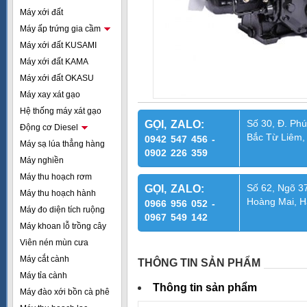
Máy xới đất
Máy ấp trứng gia cầm
Máy xới đất KUSAMI
Máy xới đất KAMA
Máy xới đất OKASU
Máy xay xát gạo
Hệ thống máy xát gạo
Số 30, Đ. Phú
GỌI, ZALO:
Động cơ Diesel
Bắc Từ Liêm,
0942 547 456 -
Máy sạ lúa thẳng hàng
0902 226 359
Máy nghiền
Máy thu hoạch rơm
Số 62, Ngõ 37
GỌI, ZALO:
Máy thu hoạch hành
Hoàng Mai, H
0966 956 052 -
Máy đo diện tích ruộng
0967 549 142
Máy khoan lỗ trồng cây
Viên nén mùn cưa
Máy cắt cành
THÔNG TIN SẢN PHẨM
Máy tỉa cành
Thông tin sản phẩm
Máy đào xới bồn cà phê