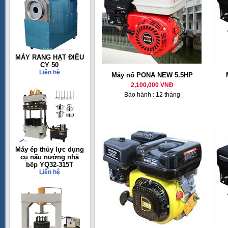
MÁY RANG HẠT ĐIỀU
CY 50
Liên hệ
Máy nổ PONA NEW 5.5HP
2,100,000 VNĐ
Bảo hành : 12 tháng
Máy ép thủy lực dụng
cụ nấu nướng nhà
bếp YQ32-315T
Liên hệ