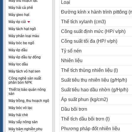
Máy thu hoạch lạc
Loại
Máy hái cà phê
Ðường kính x hành trình pittông 
Máy gieo hạt
Thể tích xylanh (cm3)
Máy ép củi
Máy tách hạt ngô
Công suất định mức (HP/ v/ph)
Máy phân loại màu
Công suất tối đa (HP/ v/ph)
Máy bóc bẹ ngô
Máy ép dầu
Tỷ số nén
Máy ép dầu tự động
Nhiên liệu
Máy lọc dầu
Thể tích thùng nhiên liệu (l)
Máy tách vỏ hạt sen
Công nghệ sản xuất
Suất tiêu thụ nhiên liệu (g/Hp/h)
phân bón NPK
Suất tiêu hao dầu nhờn (g/Hp/h)
Thiết bị bảo quản nông
sản
Áp suất phun (kg/cm2)
Máy trồng, thu hoạch ngô
Máy bóc vỏ lạc
Dầu bôi trơn
Máy hái chè
Thể tích dầu bôi trơn (l)
Máy sấy nông sản
Phương pháp đốt nhiên liệu
Máy băm nghiền phụ