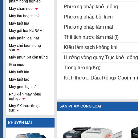
phẩm nông nghiệp
Phương pháp khởi động
Máy chăn nuôi
Máy thu hoạch mía
Phương pháp bôi trơn
Máy tuốt lúa
Phương pháp làm mát
Máy gặt lúa KUSAMI
Thể tích nước làm mát (l)
Máy phân loại hạt
Máy chế biến nông
Kiểu làm sạch không khí
sản
Hướng vòng quay Trục khởi động
Máy phun, xịt côn trùng
Gàu múc
Trọng lượng(Kg)
Máy tuốt lúa
Kích thước: Dàix Rộngx Cao(mm)
Máy tuốt lạc
Máy gom hạt mài
Phụ kiện máy nông
nghiệp
Máy SX thức ăn gia
SẢN PHẨM CÙNG LOẠI
súc
KHUYẾN MÃI