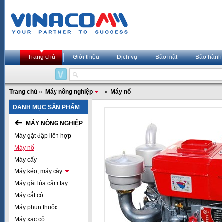
Trang chủ
Giới thiệu
Dịch vụ
Bảo mật
Bảo hành
Trang chủ
»
Máy nông nghiệp
»
Máy nổ
DANH MỤC SẢN PHẨM
MÁY NÔNG NGHIỆP
Máy gặt đập liên hợp
Máy nổ
Máy cấy
Máy kéo, máy cày
Máy gặt lúa cầm tay
Máy cắt cỏ
Máy phun thuốc
Máy xạc cỏ