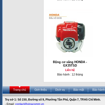
Động cơ xăng HONDA -
GX35TSD
Liên hệ
Bảo hành : 12 tháng
Trang chủ
Giới thiệu
Dịch vụ
Bảo mật
Bảo hành
Trụ sở 1: Số 150, Đường số 9, Phường Tân Phú, Quận 7, TP.Hồ Chí Minh.
- Email:
contact@vinacomm.vn