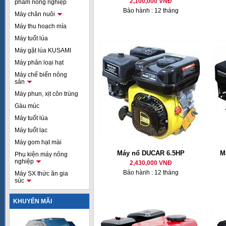
2,100,000 VNĐ
phẩm nông nghiệp
Bảo hành : 12 tháng
Máy chăn nuôi
Máy thu hoạch mía
Máy tuốt lúa
Máy gặt lúa KUSAMI
Máy phân loại hạt
Máy chế biến nông
sản
Máy phun, xịt côn trùng
Gàu múc
Máy tuốt lúa
Máy tuốt lạc
Máy gom hạt mài
Máy nổ DUCAR 6.5HP
M
Phụ kiện máy nông
nghiệp
2,430,000 VNĐ
Bảo hành : 12 tháng
Máy SX thức ăn gia
súc
KHUYẾN MÃI