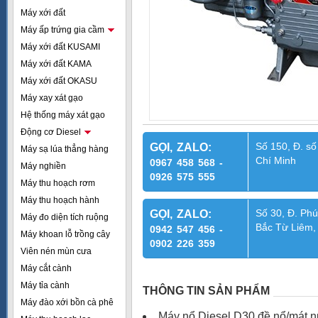
Máy xới đất
Máy ấp trứng gia cầm
Máy xới đất KUSAMI
Máy xới đất KAMA
Máy xới đất OKASU
Máy xay xát gạo
Hệ thống máy xát gạo
Động cơ Diesel
Số 150, Đ. số
GỌI, ZALO:
Máy sạ lúa thẳng hàng
Chí Minh
0967 458 568 -
Máy nghiền
0926 575 555
Máy thu hoạch rơm
Máy thu hoạch hành
Số 30, Đ. Phú
GỌI, ZALO:
Máy đo diện tích ruộng
Bắc Từ Liêm,
0942 547 456 -
Máy khoan lỗ trồng cây
0902 226 359
Viên nén mùn cưa
Máy cắt cành
Máy tỉa cành
THÔNG TIN SẢN PHẨM
Máy đào xới bồn cà phê
Máy nổ Diesel D30 đề nổ/mát 