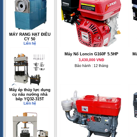
MÁY RANG HẠT ĐIỀU
CY 50
Liên hệ
Máy Nổ Loncin G160F 5.5HP
Má
3,430,000 VNĐ
Bảo hành : 12 tháng
Máy ép thủy lực dụng
cụ nấu nướng nhà
bếp YQ32-315T
Liên hệ