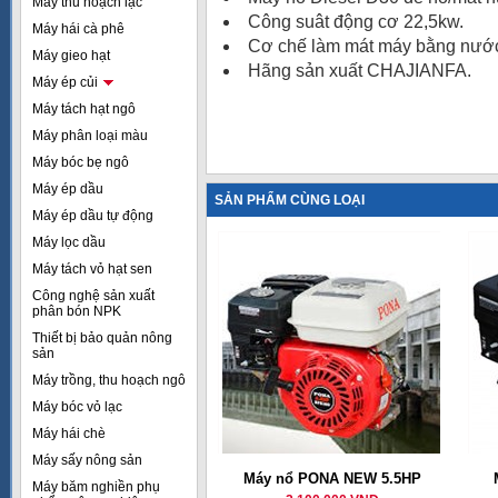
Máy thu hoạch lạc
Công suât động cơ 22,5kw.
Máy hái cà phê
Cơ chế làm mát máy bằng nướ
Máy gieo hạt
Hãng sản xuất CHAJIANFA.
Máy ép củi
Máy tách hạt ngô
Máy phân loại màu
Máy bóc bẹ ngô
Máy ép dầu
SẢN PHẨM CÙNG LOẠI
Máy ép dầu tự động
Máy lọc dầu
Máy tách vỏ hạt sen
Công nghệ sản xuất
phân bón NPK
Thiết bị bảo quản nông
sản
Máy trồng, thu hoạch ngô
Máy bóc vỏ lạc
Máy hái chè
Máy sấy nông sản
Máy nổ PONA NEW 5.5HP
Máy băm nghiền phụ